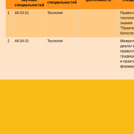
научных
деятельность
специ
специальностей
специальностей
1
48.03.01
Теология
Правос
теологи
знания
"Практи
богосло
2
48.04.01
Теология
Межрел
диалог 
правос
традици
и практ
формир