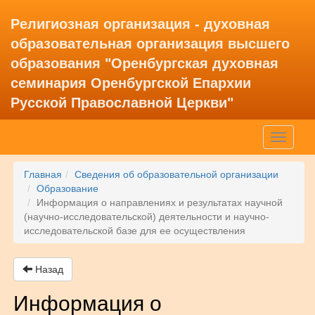
Религиозная организация - духовная
образовательная организация высшего
образования "Оренбургская духовная
семинария Оренбургской Епархии
Русской Православной Церкви"
Toggle
navigati
Главная
Сведения об образовательной организации
Образование
Информация о направлениях и результатах научной
(научно-исследовательской) деятельности и научно-
исследовательской базе для ее осуществления
Назад
Информация о