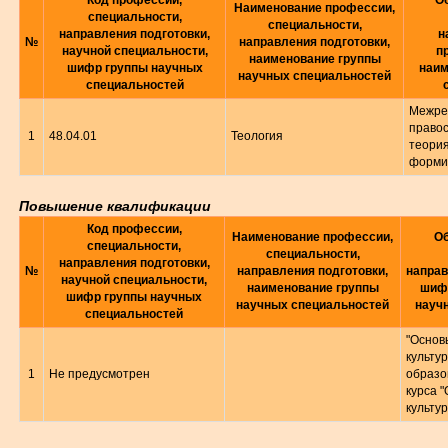
Код профессии,
О
Наименование профессии,
специальности,
специальности,
направления подготовки,
н
№
направления подготовки,
научной специальности,
п
наименование группы
шифр группы научных
наим
научных специальностей
специальностей
Межре
правос
1
48.04.01
Теология
теория
форми
Повышение квалификации
Код профессии,
Наименование профессии,
Об
специальности,
специальности,
направления подготовки,
№
направления подготовки,
направ
научной специальности,
наименование группы
шифр
шифр группы научных
научных специальностей
науч
специальностей
"Основ
культур
1
Не предусмотрен
образо
курса 
культур