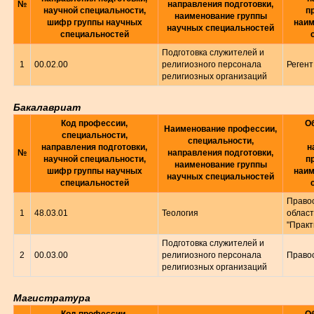
№
направления подготовки,
научной специальности,
п
наименование группы
шифр группы научных
наим
научных специальностей
специальностей
Подготовка служителей и
1
00.02.00
религиозного персонала
Регент
религиозных организаций
Бакалавриат
Код профессии,
О
Наименование профессии,
специальности,
специальности,
направления подготовки,
н
№
направления подготовки,
научной специальности,
п
наименование группы
шифр группы научных
наим
научных специальностей
специальностей
Правос
1
48.03.01
Теология
област
"Практ
Подготовка служителей и
2
00.03.00
религиозного персонала
Право
религиозных организаций
Магистратура