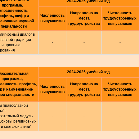
бразовательная
2024-2025 учебный год
программа,
аправленность,
Направлено на
Численность
Численность
рофиль, шифр и
места
трудоустроенных
выпускников
енование научной
трудоустройства
выпускников
специальности
лигиозный диалог в
лавной традиции:
-
-
-
 и практика
рования
2024-2025 учебный год
разовательная
программа,
ленность, профиль,
Направлено на
Численность
Численность
 и наименование
места
трудоустроенных
выпускников
ной специальности
трудоустройства
выпускников
ы православной
ы" -
вательный модуль
-
-
-
"Основы религиозных
 и светской этики"