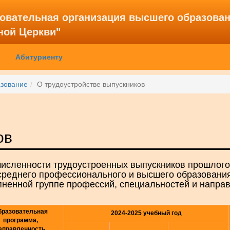
зовательная организация высшего образова
ной Церкви"
Абитуриенту
зование
О трудоустройстве выпускников
ов
численности трудоустроенных выпускников прошлого
еднего профессионального и высшего образования,
пненной группе профессий, специальностей и напра
бразовательная
2024-2025 учебный год
программа,
аправленность,