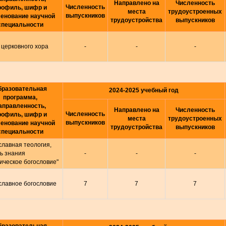
Направлено на
Численность
Численность
рофиль, шифр и
места
трудоустроенных
выпускников
енование научной
трудоустройства
выпускников
специальности
 церковного хора
-
-
-
бразовательная
2024-2025 учебный год
программа,
аправленность,
Направлено на
Численность
Численность
рофиль, шифр и
места
трудоустроенных
выпускников
енование научной
трудоустройства
выпускников
специальности
лавная теология,
ь знания
-
-
-
ическое богословие"
славное богословие
7
7
7