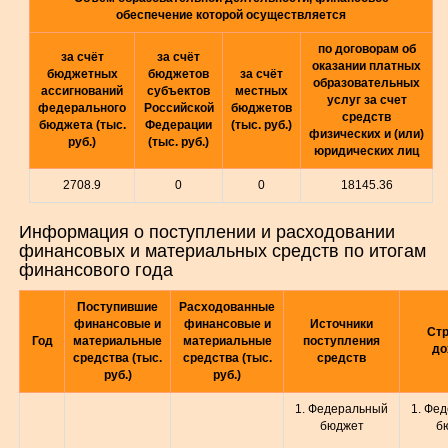
обеспечение которой осуществляется
по договорам об
за счёт
за счёт
оказании платных
бюджетных
бюджетов
за счёт
образовательных
ассигнований
субъектов
местных
услуг за счет
федерального
Российской
бюджетов
средств
бюджета (тыс.
Федерации
(тыс. руб.)
физических и (или)
руб.)
(тыс. руб.)
юридических лиц
2708.9
0
0
18145.36
Информация о поступлении и расходовании
финансовых и материальных средств по итогам
финансового года
Поступившие
Расходованные
финансовые и
финансовые и
Источники
Стр
Год
материальные
материальные
поступления
до
средства (тыс.
средства (тыс.
средств
руб.)
руб.)
1. Федеральный
1. Фе
бюджет
б