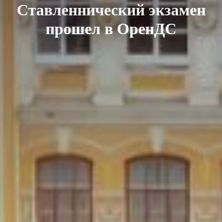
Ставленнический экзамен
прошел в ОренДС