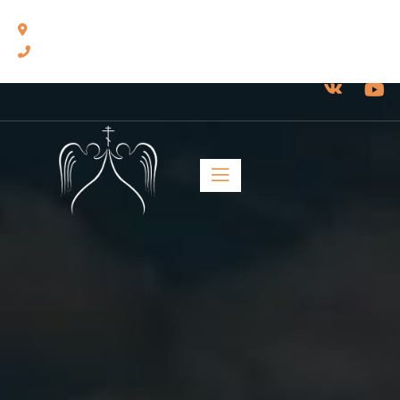
460014, г. Оренбург, ул. Челюскинцев, 17.
8(3532) 43-13-24