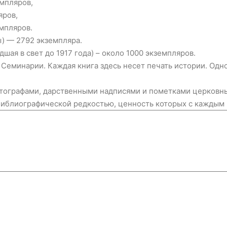
мпляров,
яров,
мпляров.
) — 2792 экземпляра.
шая в свет до 1917 года) – около 1000 экземпляров.
 Семинарии. Каждая книга здесь несет печать истории. Одн
втографами, дарственными надписями и пометками церковн
 библиографической редкостью, ценность которых с каждым 