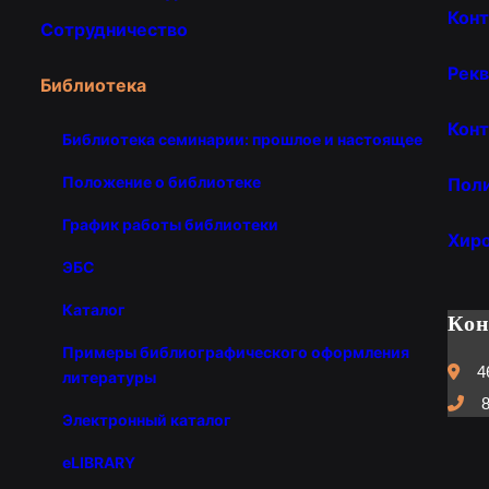
Кон
Сотрудничество
Рекв
Библиотека
Конт
Библиотека семинарии: прошлое и настоящее
Положение о библиотеке
Пол
График работы библиотеки
Хир
ЭБС
Каталог
Ко
Примеры библиографического оформления
4
литературы
8
Электронный каталог
eLIBRARY