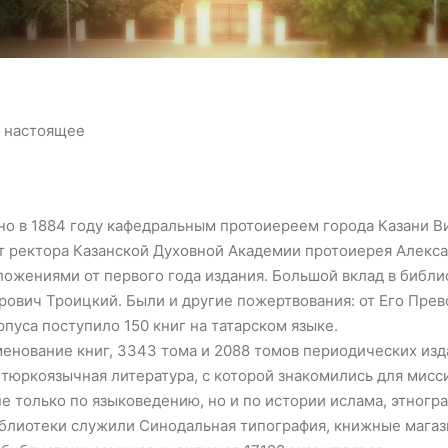
и настоящее
о в 1884 году кафедральным протоиереем города Казани В
т ректора Казанской Духовной Академии протоиерея Алекса
ожениями от первого года издания. Большой вклад в библи
ович Троицкий. Были и другие пожертвования: от Его Прев
пуса поступило 150 книг на татарском языке.
менование книг, 3343 тома и 2088 томов периодических изд
 тюркоязычная литература, с которой знакомились для мисс
е только по языковедению, но и по истории ислама, этногр
лиотеки служили Синодальная типография, книжные магази