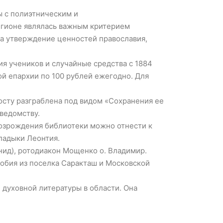
ы с полиэтническим и
егионе являлась важным критерием
на утверждение ценностей православия,
я учеников и случайные средства с 1884
ой епархии по 100 рублей ежегодно. Для
осту разграблена под видом «Сохранения ее
ведомству.
возрождения библиотеки можно отнести к
ладыки Леонтия.
нид), ротодиакон Мощенко о. Владимир.
обия из поселка Саракташ и Московской
духовной литературы в области. Она