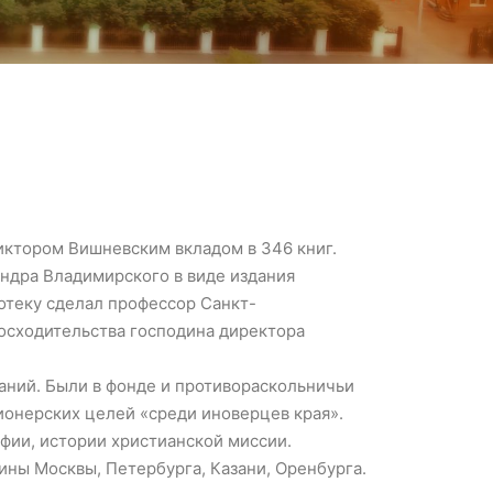
иктором Вишневским вкладом в 346 книг.
ндра Владимирского в виде издания
отеку сделал профессор Санкт-
осходительства господина директора
аний. Были в фонде и противораскольничьи
ионерских целей «среди иноверцев края».
афии, истории христианской миссии.
ны Москвы, Петербурга, Казани, Оренбурга.