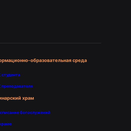
и
ормационно-образовательная среда
 студента
 преподавателя
инарский храм
списание богослужений
храме