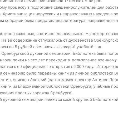
д библиотеки семинарии включал 17198 экземпляров.
ому процессу в подготовке священнослужителей для работ
 Христианизация нерусских и неправославных народов в р
м собрании была представлена литература, направленная 
стично казенные, частично епархиальные. На пожертвовани
. На ее содержание отпускалось от духовенства Оренбургск
осы по 5 рублей с человека за каждый учебный год.
 Оренбургской духовной семинарии. Библиотека была попр
арии почти на сто лет переходит в пользование военному 
нается с ее официального открытия в 2009 году. Историю 
ся семинарию было переданы книги из личной библиотеки В
ентин, епископ Алексий (на тот момент ректор Антипов Лео
книги из Епархиальной библиотеки Оренбурга, учебные пос
ования простых горожан Оренбурга.
 духовной семинарии является самой крупной библиотекой 