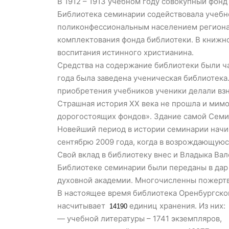
В 1912 – 1913 учебном году совокупный фон
Библиотека семинарии содействовала учебн
поликонфессиональным населением региона.
комплектования фонда библиотеки. В книжно
воспитания истинного христианина.
Средства на содержание библиотеки были ча
года была заведена ученическая библиотека
приобретения учебников ученики делали взн
Страшная история XX века не прошла и мимо
дорогостоящих фондов». Здание самой Семин
Новейший период в истории семинарии начи
сентябрю 2009 года, когда в возрождающую
Свой вклад в библиотеку внес и Владыка Вал
Библиотеке семинарии были переданы в дар 
духовной академии. Многочисленны пожертв
В настоящее время библиотека Оренбургской
насчитывает
единиц хранения. Из них:
14190
— учебной литературы – 1741 экземпляров,