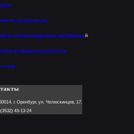
такты
изиты организации
акты контролирующих организаци
й
итика конфиденциальности
отонии
нтакты
60014, г. Оренбург, ул. Челюскинцев, 17.
(3532) 43-13-24