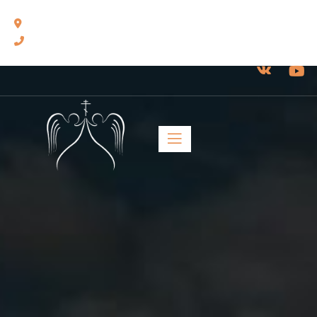
460014, г. Оренбург, ул. Челюскинцев, 17.
8(3532) 43-13-24