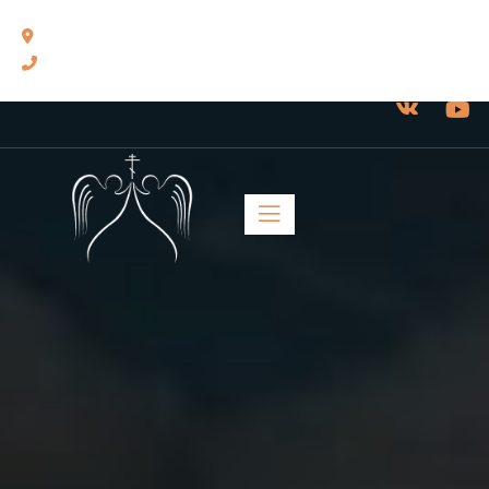
460014, г. Оренбург, ул. Челюскинцев, 17.
8(3532) 43-13-24