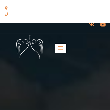
460014, г. Оренбург, ул. Челюскинцев, 17.
8(3532) 43-13-24