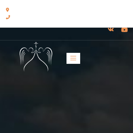
460014, г. Оренбург, ул. Челюскинцев, 17.
8(3532) 43-13-24