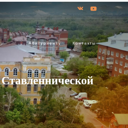
Абитуриенту
Контакты
е Ставленнической