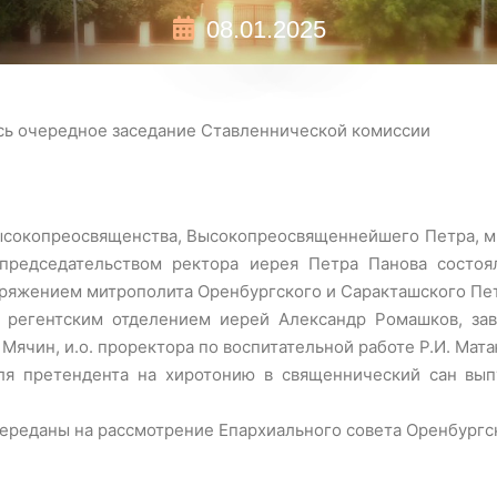
08.01.2025
сь очередное заседание Ставленнической комиссии
Высокопреосвященства, Высокопреосвященнейшего Петра, м
председательством ректора иерея Петра Панова состоя
ряжением митрополита Оренбургского и Саракташского Пет
й регентским отделением иерей Александр Ромашков, за
ячин, и.о. проректора по воспитательной работе Р.И. Мата
ля претендента на хиротонию в священнический сан вып
ереданы на рассмотрение Епархиального совета Оренбургс