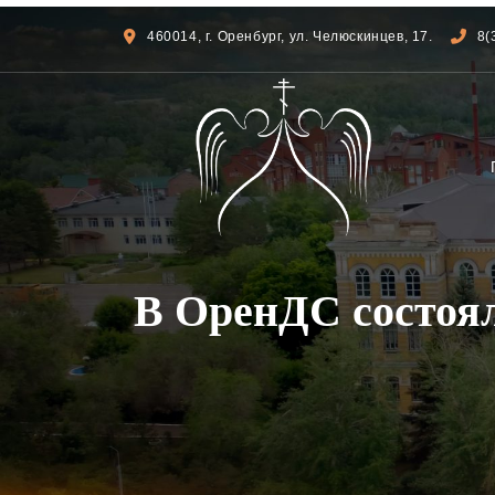
460014, г. Оренбург, ул. Челюскинцев, 17.
8(
В ОренДС состоял