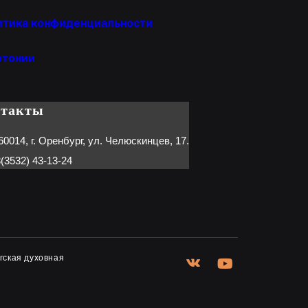
итика конфиденциальности
отонии
нтакты
60014, г. Оренбург, ул. Челюскинцев, 17.
(3532) 43-13-24
гская духовная