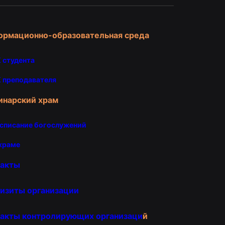
ормационно-образовательная среда
 студента
 преподавателя
инарский храм
списание богослужений
храме
такты
изиты организации
акты контролирующих организаци
й