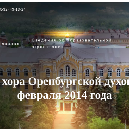
3532) 43-13-24
Сведения об образовательной
Главная
огранизации
 хора Оренбургской духо
февраля 2014 года