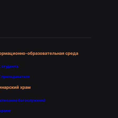
и
ормационно-образовательная среда
 студента
 преподавателя
инарский храм
списание богослужений
храме