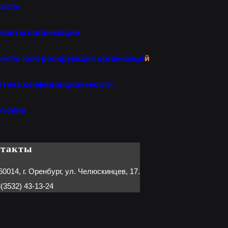
такты
изиты организации
акты контролирующих организаци
й
итика конфиденциальности
отонии
нтакты
60014, г. Оренбург, ул. Челюскинцев, 17.
(3532) 43-13-24