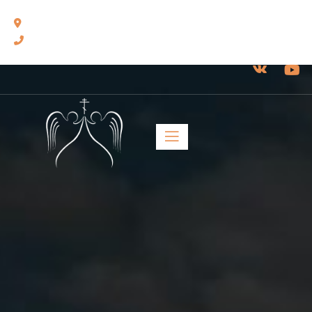
460014, г. Оренбург, ул. Челюскинцев, 17.
8(3532) 43-13-24