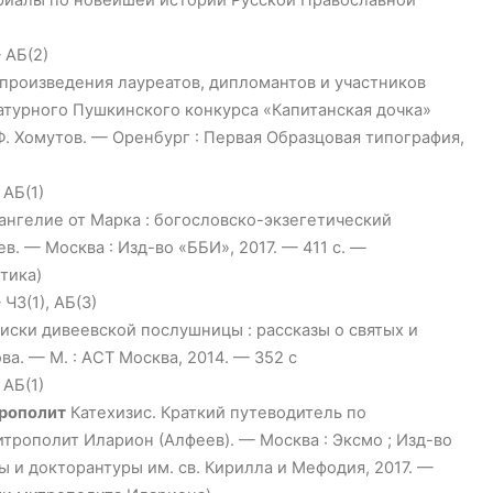
ериалы по новейшей истории Русской Православной
 АБ(2)
: произведения лауреатов, дипломантов и участников
атурного Пушкинского конкурса «Капитанская дочка»
Г. Ф. Хомутов. — Оренбург : Первая Образцовая типография,
 АБ(1)
ангелие от Марка : богословско-экзегетический
в. — Москва : Изд-во «ББИ», 2017. — 411 с. —
тика)
ЧЗ(1), АБ(3)
иски дивеевской послушницы : рассказы о святых и
а. — М. : АСТ Москва, 2014. — 352 с
 АБ(1)
трополит
Катехизис. Краткий путеводитель по
итрополит Иларион (Алфеев). — Москва : Эксмо ; Изд-во
 и докторантуры им. св. Кирилла и Мефодия, 2017. —