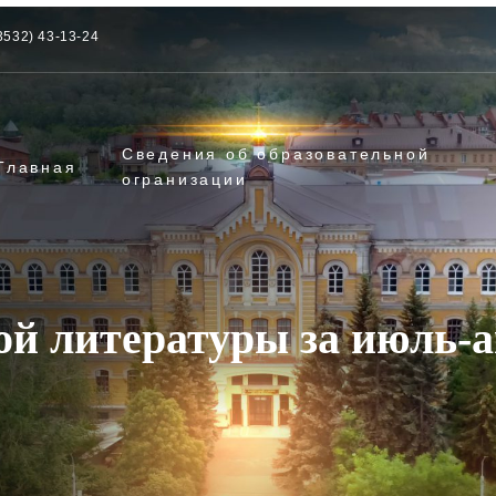
3532) 43-13-24
Сведения об образовательной
Главная
огранизации
й литературы за июль-ав