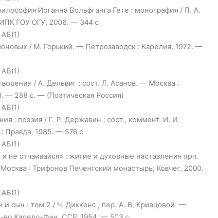
илософия Иоганна Вольфганга Гете : монография / П. А.
 ИПК ГОУ ОГУ, 2006. — 344 с
 АБ(1)
новых / М. Горький. — Петрозаводск : Карелия, 1972. —
 АБ(1)
ворения / А. Дельвиг ; сост. Л. Асанов. — Москва :
. — 288 с. — (Поэтическая Россия)
 АБ(1)
я : поэзия / Г. Р. Державин ; сост., коммент. И. И.
: Правда, 1985. — 576 с
 АБ(1)
 и не отчаивайся» : житие и духовные наставления прп.
Москва : Трифонов Печенгский монастырь; Ковчег, 2000.
 АБ(1)
и сын : том 2 / Ч. Диккенс ; пер. А. В. Кривцовой. —
д-во Карело-Фин. ССР, 1954. — 503 с