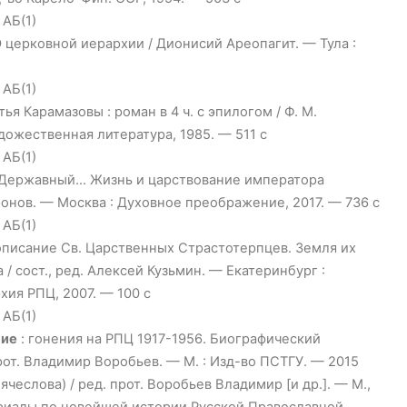
 АБ(1)
 церковной иерархии / Дионисий Ареопагит. — Тула :
 АБ(1)
ья Карамазовы : роман в 4 ч. с эпилогом / Ф. М.
дожественная литература, 1985. — 511 с
 АБ(1)
Державный… Жизнь и царствование императора
 Дронов. — Москва : Духовное преображение, 2017. — 736 с
 АБ(1)
описание Св. Царственных Страстотерпцев. Земля их
/ сост., ред. Алексей Кузьмин. — Екатеринбург :
хия РПЦ, 2007. — 100 с
 АБ(1)
шие
: гонения на РПЦ 1917-1956. Биографический
прот. Владимир Воробьев. — М. : Изд-во ПСТГУ. — 2015
ячеслова) / ред. прот. Воробьев Владимир [и др.]. — М.,