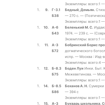
Экземпляры: всего:1 —
9.
Г-3.1
Бедный, Демьян.
Стихи
Б38
— 270 с. — (Поэтическ
Экземпляры: всего:1 —
10.
А-6
Беленький М. С.
Иудаиз
Б43
1974. — 239 с. — (Сов
Экземпляры: всего:1 —
11.
А-3
Бобринский Борис пр
Б72
догматического богосл
испр. — Москва : Изд-в
Экземпляры: всего:4 — 
12.
Б-8.3
Боден Луи
Инки. Быт. К
Б75
Межеветинова. — Москв
Экземпляры: всего:1 —
14.
Б-8.5
Боханов А. Н.
Сумерки м
Б86
— 394 с
Экземпляры: всего:1 —
15.
А-3
Букварь школьника. 