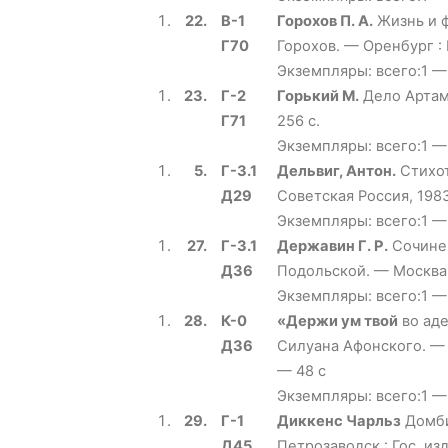
22.
В-1
Горохов П. А.
Жизнь и ф
Г70
Горохов. — Оренбург :
Экземпляры: всего:1 —
23.
Г-2
Горький М.
Дело Артамо
Г71
256 с.
Экземпляры: всего:1 —
5.
Г-3.1
Дельвиг, Антон.
Стихот
Д29
Советская Россия, 1983
Экземпляры: всего:1 —
27.
Г-3.1
Державин Г. Р.
Сочинени
Д36
Подольской. — Москва 
Экземпляры: всего:1 —
28.
К-0
«Держи ум твой
во аде
Д36
Силуана Афонского. — 
— 48 с
Экземпляры: всего:1 —
29.
Г-1
Диккенс Чарльз
Домби 
Д45
Петрозаводск : Гос. из