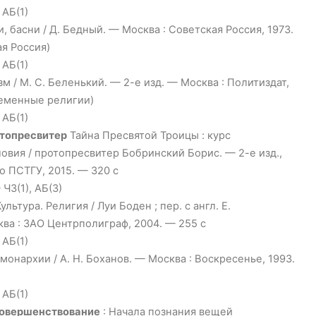
 АБ(1)
, басни / Д. Бедный. — Москва : Советская Россия, 1973.
ая Россия)
 АБ(1)
м / М. С. Беленький. — 2-е изд. — Москва : Политиздат,
ременные религии)
 АБ(1)
отопресвитер
Тайна Пресвятой Троицы : курс
овия / протопресвитер Бобринский Борис. — 2-е изд.,
о ПСТГУ, 2015. — 320 с
ЧЗ(1), АБ(3)
ультура. Религия / Луи Боден ; пер. с англ. Е.
а : ЗАО Центрполиграф, 2004. — 255 с
 АБ(1)
онархии / А. Н. Боханов. — Москва : Воскресенье, 1993.
 АБ(1)
Совершенствование
: Начала познания вещей