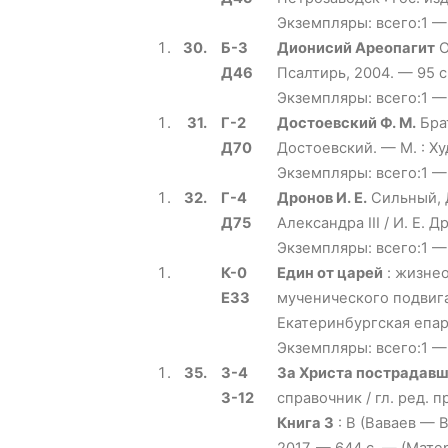
Экземпляры: всего:1 —
30.
Б-3
Дионисий Ареопагит
О
Д46
Псалтирь, 2004. — 95 с
Экземпляры: всего:1 —
31.
Г-2
Достоевский Ф. М.
Брат
Д70
Достоевский. — М. : Ху
Экземпляры: всего:1 —
32.
Г-4
Дронов И. Е.
Сильный, 
Д75
Александра III / И. Е.
Экземпляры: всего:1 —
К-0
Един от царей
: жизне
Е33
мученического подвига 
Екатеринбургская епар
Экземпляры: всего:1 —
35.
З-4
За Христа пострадав
З-12
справочник / гл. ред. 
Книга 3
: В (Ваваев — В