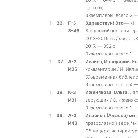
2017. — 644 с. — (Мат
Церкви)
Экземпляры: всего:2 —
36.
Г-3
Здравствуй! Это —
я! 
З-46
Всероссийского литер
2013-2016 гг. / сост. 
2017. — 352 с
Экземпляры: всего:1 —
37.
А-2
Ивлиев, Ианнуарий.
Ев
И25
комментарий / И. Ивлие
(Современная библеис
Экземпляры: всего:4 — 
38.
К-3
Иженякова, Ольга.
Зап
И31
верующих / О. Иженяков
Экземпляры: всего:1 —
39.
А-3
Иларион (Алфеев) ми
И43
православной вере / м
Общецерк. аспирантуры