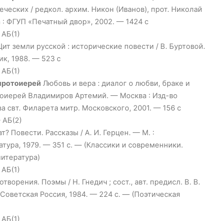
ческих / редкол. архим. Никон (Иванов), прот. Николай
 : ФГУП «Печатный двор», 2002. — 1424 с
 АБ(1)
ит земли русской : исторические повести / В. Буртовой.
к, 1988. — 523 с
 АБ(1)
протоиерей
Любовь и вера : диалог о любви, браке и
тоиерей Владимиров Артемий. — Москва : Изд-во
а свт. Филарета митр. Московского, 2001. — 156 с
 АБ(2)
т? Повести. Рассказы / А. И. Герцен. — М. :
тура, 1979. — 351 с. — (Классики и современники.
литература)
 АБ(1)
творения. Поэмы / Н. Гнедич ; сост., авт. предисл. В. В.
 Советская Россия, 1984. — 224 с. — (Поэтическая
 АБ(1)