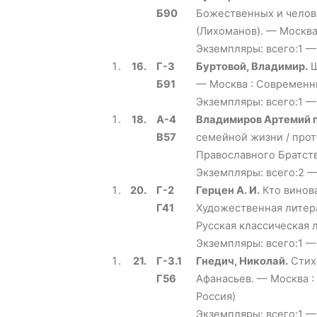
Б90
Божественных и челове
(Лихоманов). — Москва
Экземпляры: всего:1 —
16.
Г-3
Буртовой, Владимир.
Щ
Б91
— Москва : Современни
Экземпляры: всего:1 —
18.
А-4
Владимиров Артемий 
В57
семейной жизни / про
Православного Братств
Экземпляры: всего:2 —
20.
Г-2
Герцен А. И.
Кто винова
Г41
Художественная литера
Русская классическая 
Экземпляры: всего:1 —
21.
Г-3.1
Гнедич, Николай.
Стихо
Г56
Афанасьев. — Москва :
Россия)
Экземпляры: всего:1 —