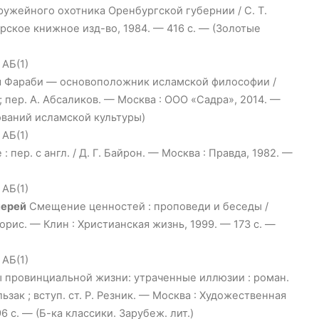
ружейного охотника Оренбургской губернии / С. Т.
ирское книжное изд-во, 1984. — 416 с. — (Золотые
 АБ(1)
и
Фараби — основоположник исламской философии /
 пер. А. Абсаликов. — Москва : ООО «Садра», 2014. —
ований исламской культуры)
 АБ(1)
: пер. с англ. / Д. Г. Байрон. — Москва : Правда, 1982. —
 АБ(1)
иерей
Смещение ценностей : проповеди и беседы /
рис. — Клин : Христианская жизнь, 1999. — 173 с. —
 АБ(1)
 провинциальной жизни: утраченные иллюзии : роман.
ьзак ; вступ. ст. Р. Резник. — Москва : Художественная
6 с. — (Б-ка классики. Зарубеж. лит.)