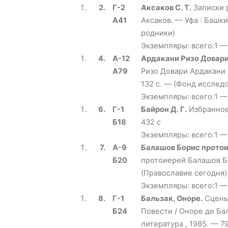
2.
Г-2
Аксаков С. Т.
Записки 
А41
Аксаков. — Уфа : Башк
родники)
Экземпляры: всего:1 —
4.
А-12
Ардакани Ризо Довар
А79
Ризо Довари Ардакани ;
132 с. — (Фонд исслед
Экземпляры: всего:1 —
6.
Г-1
Байрон Д. Г.
Избранное 
Б18
432 с
Экземпляры: всего:1 —
7.
А-9
Балашов Борис прото
Б20
протоиерей Балашов Бо
(Православие сегодня)
Экземпляры: всего:1 —
8.
Г-1
Бальзак, Оноре.
Сцены
Б24
Повести / Оноре де Бал
литература , 1985. — 79