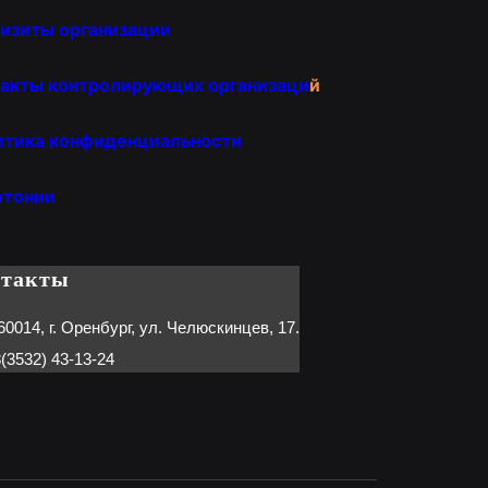
изиты организации
акты контролирующих организаци
й
итика конфиденциальности
отонии
нтакты
60014, г. Оренбург, ул. Челюскинцев, 17.
(3532) 43-13-24