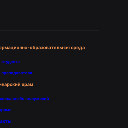
и
ормационно-образовательная среда
 студента
 преподавателя
инарский храм
списание богослужений
храме
такты