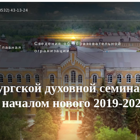
3532) 43-13-24
Сведения об образовательной
Главная
огранизации
ургской духовной семин
 началом нового 2019-202