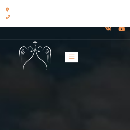
460014, г. Оренбург, ул. Челюскинцев, 17.
8(3532) 43-13-24