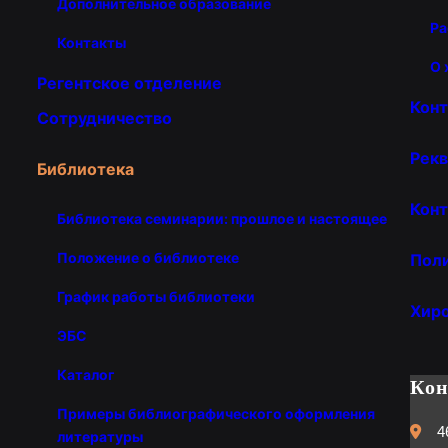
Дополнительное образование
Ра
Контакты
О 
Регентское отделение
Кон
Сотрудничество
Рекв
Библиотека
Конт
Библиотека семинарии: прошлое и настоящее
Положение о библиотеке
Пол
График работы библиотеки
Хир
ЭБС
Каталог
Ко
Примеры библиографического оформления
4
литературы