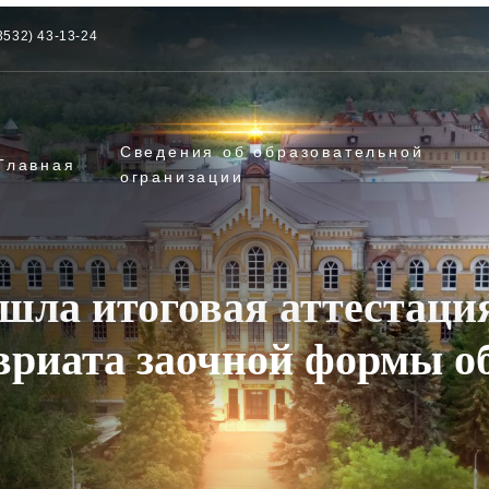
3532) 43-13-24
Сведения об образовательной
Главная
огранизации
шла итоговая аттестаци
вриата заочной формы о