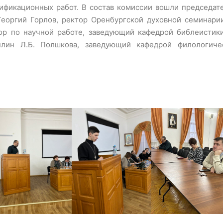
ификационных работ. В состав комиссии вошли председате
Георгий Горлов, ректор Оренбургской духовной семинари
ор по научной работе, заведующий кафедрой библеистик
плин Л.Б. Полшкова, заведующий кафедрой филологиче