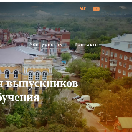
Абитуриенту
Контакты
я выпускников
бучения