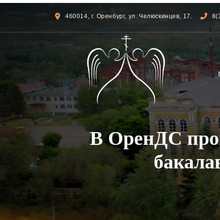
460014, г. Оренбург, ул. Челюскинцев, 17.
8(
В ОренДС про
бакала