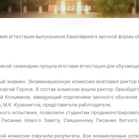
08.02.2024
вая аттестация выпускников бакалавриата заочной формы о
ховной семинарии прошла итоговая аттестация для обучаю
ый экзамен. Экзаменационную комиссию возглавил ректор Е
еоргий Горлов. В состав комиссии вошли ректор Оренбург
й Колыванов, заведующий отделением заочного обучения 
 М.К. Кузахметов, представители работодателя.
ного испытания, позволили студентам продемонстрироват
 Писанию Нового Завета, Священному Писанию Ветхого 
ой комиссии озвучили результаты. Все экзаменуемые усп