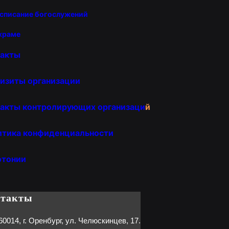
списание богослужений
храме
такты
изиты организации
акты контролирующих организаци
й
итика конфиденциальности
отонии
нтакты
60014, г. Оренбург, ул. Челюскинцев, 17.