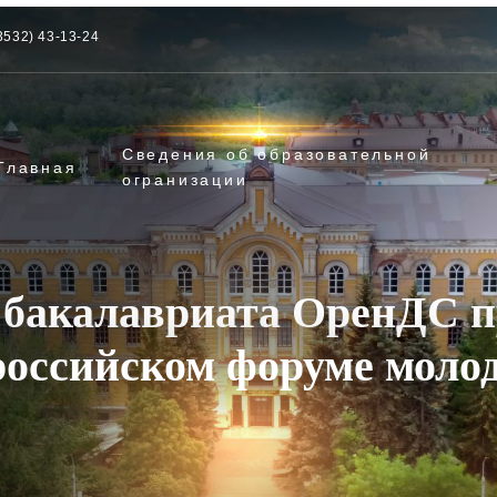
3532) 43-13-24
Сведения об образовательной
Главная
огранизации
а бакалавриата ОренДС п
российском форуме молод