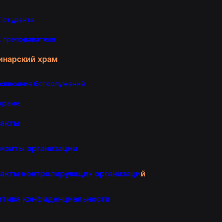
 студента
 преподавателя
инарский храм
списание богослужений
храме
такты
изиты организации
акты контролирующих организаци
й
итика конфиденциальности