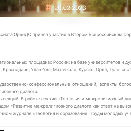
20.02.2023
авриата ОренДС принял участие в Втором Всероссийском фо
региональных площадках России: на базе университетов и д
, Краснодаре, Улан-Удэ, Махачкале, Курске, Орле, Туле: сос
ударственно-конфессиональные отношений, аспекты бого
иозного диалога.
секций. В работе секции «Теология и межрелигиозный диа
адом «Развитие межрелигиозного диалога как ответ на вызо
чном журнале «Теология и образование. Труды молодых уч