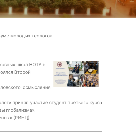
руме молодых теологов
уховных школ НОТА в
тоялся Второй
словского осмысления
лог» принял участие студент третьего курса
вы глобализма».
еных» (РИНЦ).