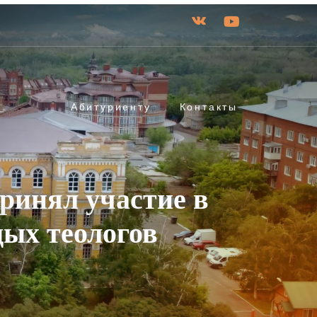
Абитуриенту
Контакты
ринял участие в
ых теологов