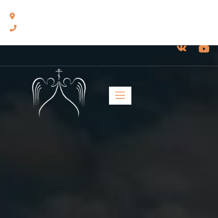
460014, г. Оренбург, ул. Челюскинцев, 17.
8(3532) 43-13-24