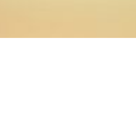
12.07.2020
Главная
>
Новости
>
Оренбургская духовная семинария
поздравляет исполняющего обязанности ректора иерея
Петра Панова с 30-летием и Днем тезоименитства
Дорогой отец Пётр!
От всей души поздравляем Вас с Днем