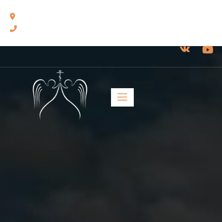
460014, г. Оренбург, ул. Челюскинцев, 17.
8(3532) 43-13-24