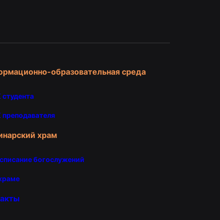
и
ормационно-образовательная среда
 студента
 преподавателя
инарский храм
списание богослужений
храме
такты