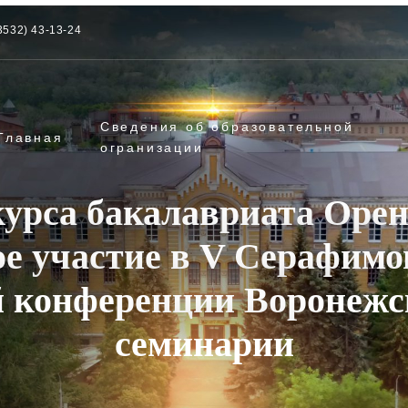
3532) 43-13-24
Сведения об образовательной
Главная
огранизации
 курса бакалавриата Оре
е участие в V Серафимо
й конференции Воронежс
семинарии