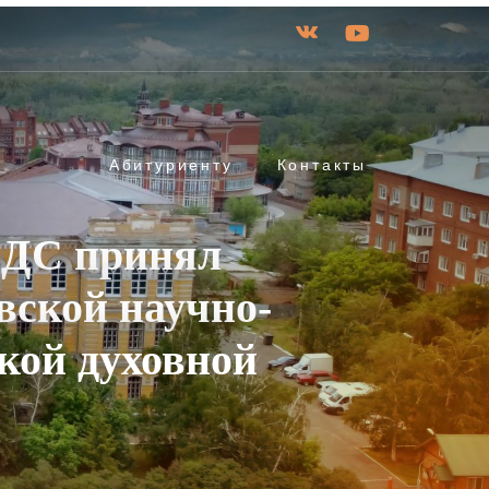
Абитуриенту
Контакты
нДС принял
вской научно-
кой духовной