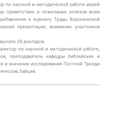
ор по научной и методической работе иерей
ва приветствие и пожелание успехов всем
Прибавления к журналу Труды Воронежской
ршения презентации, вниманию участников
вучало 29 докладов.
оректор по научной и методической работе,
ов, преподаватель кафедры библейских и
ти и значение исследований Постной Триоди
Вячеслав Зайцев.