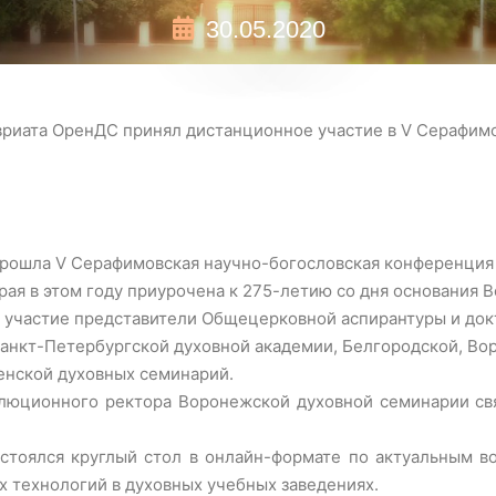
30.05.2020
авриата ОренДС принял дистанционное участие в V Серафи
прошла V Серафимовская научно-богословская конференция
рая в этом году приурочена к 275-летию со дня основания 
 участие представители Общецерковной аспирантуры и док
анкт-Петербургской духовной академии, Белгородской, Во
енской духовных семинарий.
люционного ректора Воронежской духовной семинарии свя
стоялся круглый стол в онлайн-формате по актуальным в
 технологий в духовных учебных заведениях.