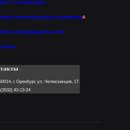
изиты организации
акты контролирующих организаци
й
итика конфиденциальности
отонии
нтакты
60014, г. Оренбург, ул. Челюскинцев, 17.
(3532) 43-13-24