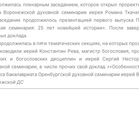
олжилась пленарным заседанием, которое открыл прорект
ра Воронежской духовной семинарии иерея Романа Ткаче
заседание продолжилось презентацией первого выпуска 
ая семинария: 25 лет новейшей истории». После заве
ых доклада.
одолжилась в пяти тематических секциях, на которых проз
уководили иерей Константин Рева, магистр богословия, пр
ких и богословских дисциплин и иерей Сергий Нестор
ной семинарии, в числе прочих свой доклад ««Особеннос
рса бакалавриата Оренбургской духовной семинарии иерей 
ежской ДС