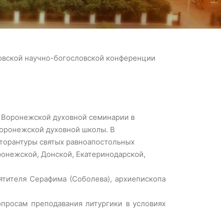
мовской научно-богословской конференции
 Воронежской духовной семинарии в
Воронежской духовной школы. В
торантуры святых равноапостольных
ронежской, Донской, Екатеринодарской,
тителя Серафима (Соболева), архиепископа
опросам преподавания литургики в условиях