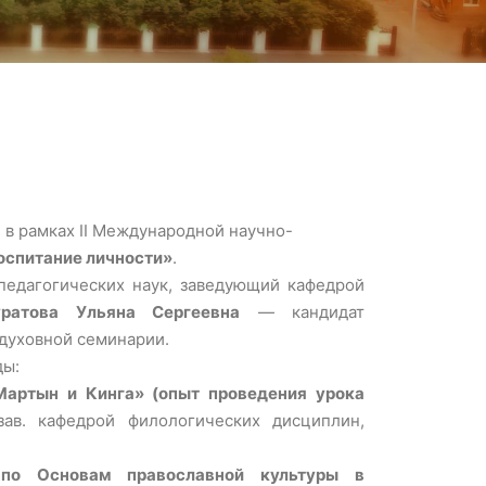
 в рамках II Международной научно-
оспитание личности»
.
едагогических наук, заведующий кафедрой
уратова Ульяна Сергеевна
— кандидат
духовной семинарии.
ды:
Мартын и Кинга» (опыт проведения урока
зав. кафедрой филологических дисциплин,
й по Основам православной культуры в