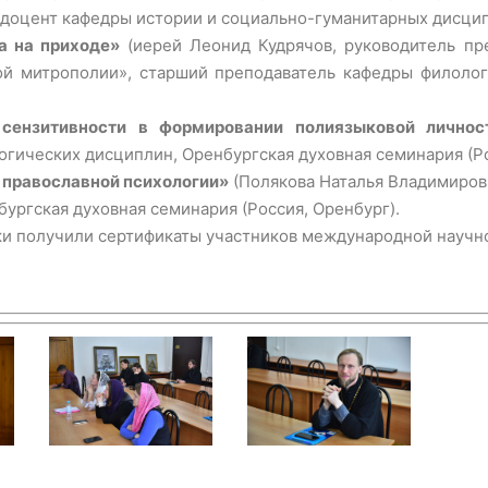
, доцент кафедры истории и социально-гуманитарных дисци
а на приходе»
(иерей Леонид Кудрячов, руководитель пр
й митрополии», старший преподаватель кафедры филолог
сензитивности в формировании полиязыковой личнос
огических дисциплин, Оренбургская духовная семинария (Ро
е православной психологии»
(Полякова Наталья Владимиров
ургская духовная семинария (Россия, Оренбург).
ки получили сертификаты участников международной научн