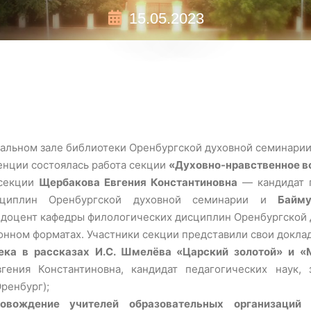
15.05.2023
итальном зале библиотеки Оренбургской духовной семинарии
енции состоялась работа секции
«Духовно-нравственное в
 секции
Щербакова Евгения Константиновна
— кандидат п
сциплин Оренбургской духовной семинарии и
Байм
 доцент кафедры филологических дисциплин Оренбургской 
нном форматах. Участники секции представили свои докла
ека в рассказах И.С. Шмелёва «Царский золотой» и «
ения Константиновна, кандидат педагогических наук, 
ренбург);
провождение учителей образовательных организаци