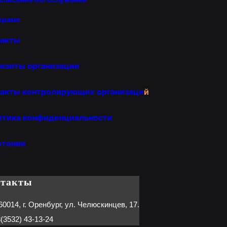
храме
такты
изиты организации
акты контролирующих организаци
й
итика конфиденциальности
отонии
нтакты
60014, г. Оренбург, ул. Челюскинцев, 17.
(3532) 43-13-24