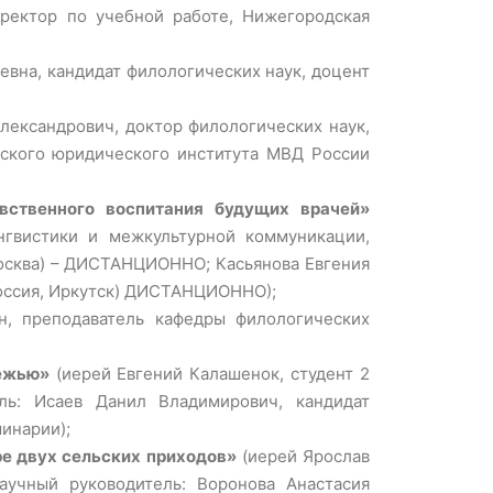
оректор по учебной работе, Нижегородская
евна, кандидат филологических наук, доцент
лександрович, доктор филологических наук,
дского юридического института МВД России
авственного воспитания будущих врачей»
ингвистики и межкультурной коммуникации,
Москва) – ДИСТАНЦИОННО; Касьянова Евгения
Россия, Иркутск) ДИСТАНЦИОННО);
, преподаватель кафедры филологических
дежью»
(иерей Евгений Калашенок, студент 2
ель: Исаев Данил Владимирович, кандидат
инарии);
е двух сельских приходов»
(иерей Ярослав
Научный руководитель: Воронова Анастасия