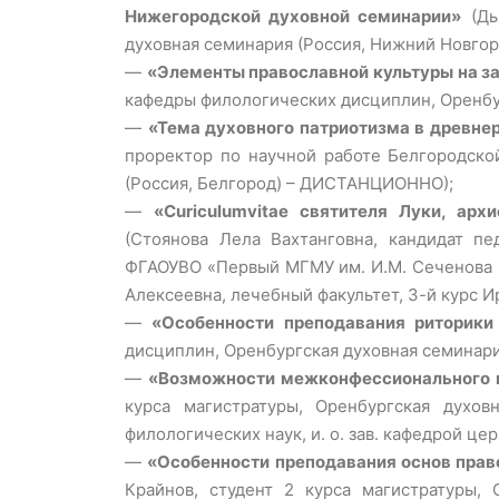
Нижегородской духовной семинарии»
(Дь
духовная семинария (Россия, Нижний Новгор
—
«Элементы православной культуры на за
кафедры филологических дисциплин, Оренбур
—
«Тема духовного патриотизма в древне
проректор по научной работе Белгородско
(Россия, Белгород) – ДИСТАНЦИОННО);
—
«Сuriculumvitae святителя Луки, ар
(Стоянова Лела Вахтанговна, кандидат пе
ФГАОУВО «Первый МГМУ им. И.М. Сеченова М
Алексеевна, лечебный факультет, 3-й курс 
—
«Особенности преподавания риторики
дисциплин, Оренбургская духовная семинария
—
«Возможности межконфессионального и
курса магистратуры, Оренбургская духов
филологических наук, и. о. зав. кафедрой ц
—
«Особенности преподавания основ прав
Крайнов, студент 2 курса магистратуры, 