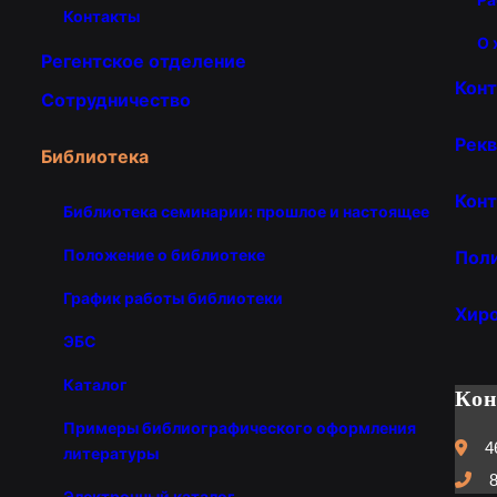
Контакты
О 
Регентское отделение
Кон
Сотрудничество
Рекв
Библиотека
Конт
Библиотека семинарии: прошлое и настоящее
Положение о библиотеке
Пол
График работы библиотеки
Хир
ЭБС
Каталог
Ко
Примеры библиографического оформления
4
литературы
8
Электронный каталог