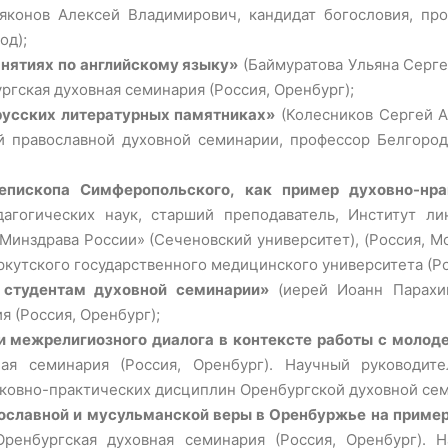
яконов Алексей Владимирович, кандидат богословия, пр
од);
нятиях по английскому языку»
(Баймуратова Ульяна Серге
гская духовная семинария (Россия, Оренбург);
русских литературных памятниках»
(Колесников Сергей А
й православной духовной семинарии, профессор Белгоро
хиепископа Симферопольского, как пример духовно-нр
дагогических наук, старший преподаватель, Институт л
инздрава России» (Сеченовский университет), (Россия, 
Иркутского государственного медицинского университета (
 студентам духовной семинарии»
(иерей Иоанн Парахин
 (Россия, Оренбург);
 межрелигиозного диалога в контексте работы с моло
ная семинария (Россия, Оренбург). Научный руководит
ерковно-практических дисциплин Оренбургской духовной сем
ославной и мусульманской веры в Оренбуржье на пример
Оренбургская духовная семинария (Россия, Оренбург). 