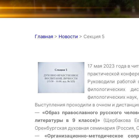
Главная
>
Новости
>
Секция 5
17 мая 2023 года в ч
практической конфер
Руководили работой
филологических ди
филологических наук,
Выступления проходили в очном и дистанцио
—
«Образ православного русского челов
литературы в 9 классе)»
(Щербакова Евг
Оренбургская духовная семинария (Россия, О
—
«Организационно-методическое со