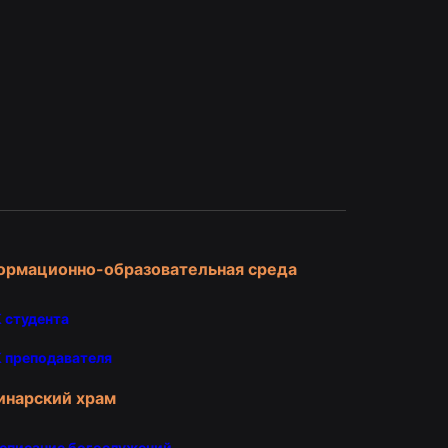
и
ормационно-образовательная среда
 студента
 преподавателя
инарский храм
списание богослужений