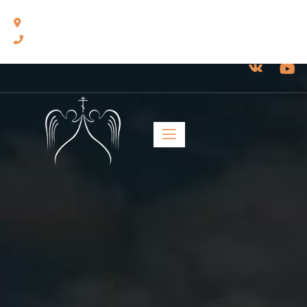
460014, г. Оренбург, ул. Челюскинцев, 17.
8(3532) 43-13-24