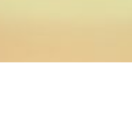
07.02.2018
Главная
>
Новости
>
Известный церковный историк
протодиакон Алексей Подмарицын прочитал для
оренбургских семинаристов лекцию об архивном поиске