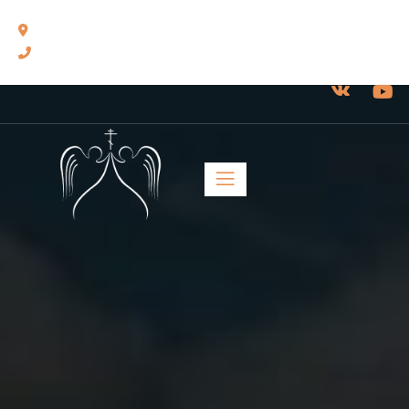
460014, г. Оренбург, ул. Челюскинцев, 17.
8(3532) 43-13-24