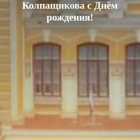
Колпащикова с Днём
рождения!