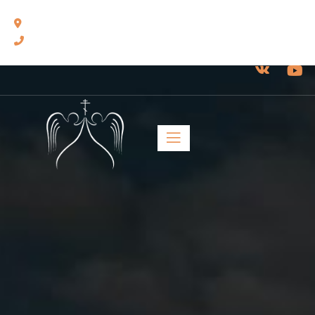
460014, г. Оренбург, ул. Челюскинцев, 17.
8(3532) 43-13-24