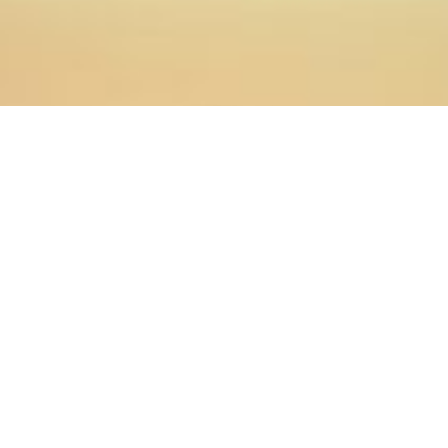
16.05.2014
Главная
>
Новости
>
Администрация, преподаватели и
студенты Оренбургской духовной семинарии
поздравляют секретаря Учёного совета Алексея
Викторовича Колпащикова с Днём рождения!
15 мая секретарь Учёного совета