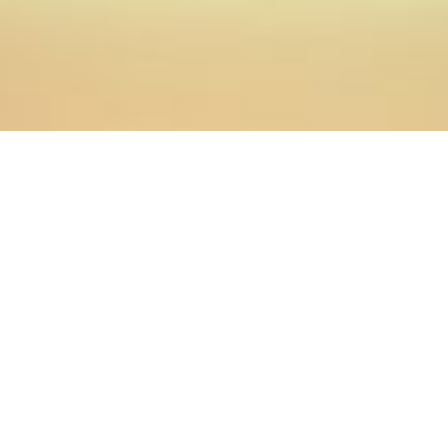
30.05.2014
Главная
>
Новости
>
Администрация, преподаватели и
студенты Оренбургской духовной семинарии
поздравляют заведующего кафедрой церковно-
практических дисциплин епископа Орского и Гайского
Иринея (Тафуню)