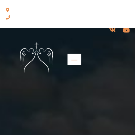
460014, г. Оренбург, ул. Челюскинцев, 17.
8(3532) 43-13-24