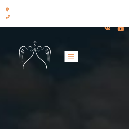
460014, г. Оренбург, ул. Челюскинцев, 17.
8(3532) 43-13-24