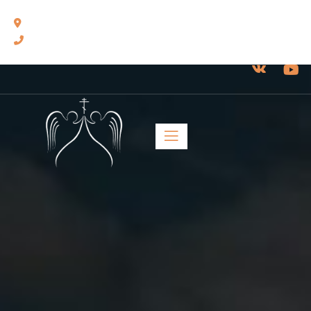
460014, г. Оренбург, ул. Челюскинцев, 17.
8(3532) 43-13-24