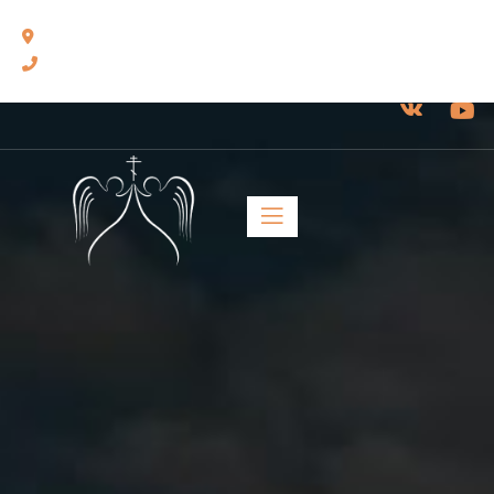
460014, г. Оренбург, ул. Челюскинцев, 17.
8(3532) 43-13-24