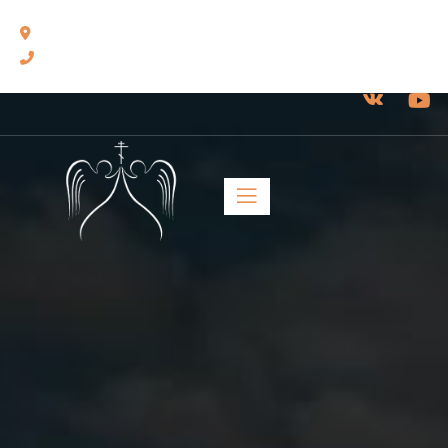
460014, г. Оренбург, ул. Челюскинцев, 17.
8(3532) 43-13-24