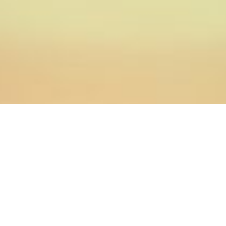
24.02.2013
Главная
>
Новости
>
Администрация, преподаватели и
студенты Оренбургской Духовной Семинарии
поздравляют иерея Алексея Колыванова с днем
тезоименинства.