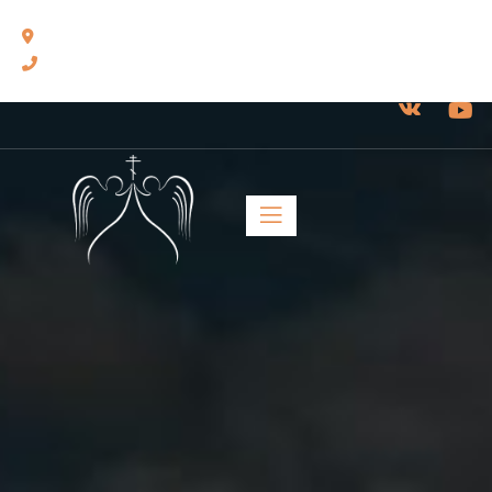
460014, г. Оренбург, ул. Челюскинцев, 17.
8(3532) 43-13-24