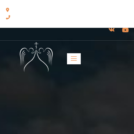
460014, г. Оренбург, ул. Челюскинцев, 17.
8(3532) 43-13-24