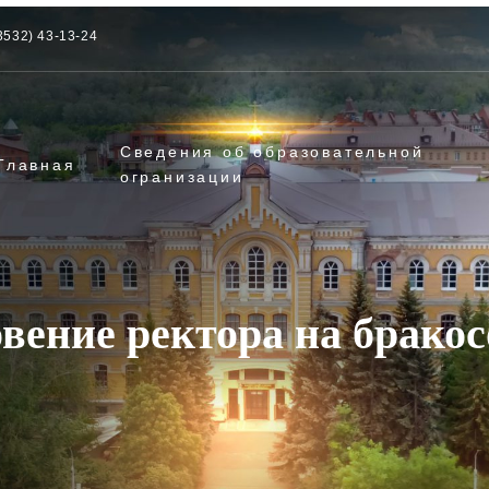
3532) 43-13-24
Сведения об образовательной
Главная
огранизации
вение ректора на брако