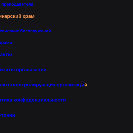
 преподавателя
инарский храм
списание богослужений
храме
такты
изиты организации
акты контролирующих организаци
й
итика конфиденциальности
отонии