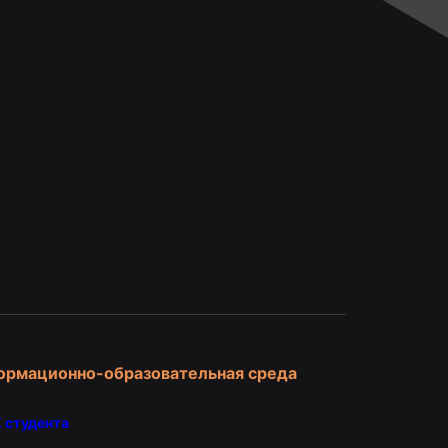
и
ормационно-образовательная среда
 студента