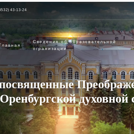
3532) 43-13-24
Сведения об образовательной
Главная
огранизации
 посвященные Преображ
Оренбургской духовной