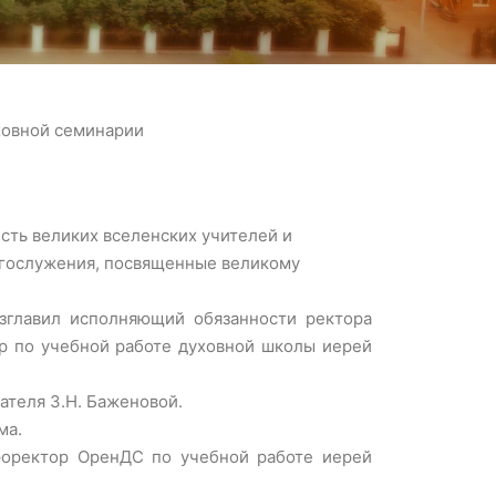
ховной семинарии
есть великих вселенских учителей и
богослужения, посвященные великому
зглавил исполняющий обязанности ректора
р по учебной работе духовной школы иерей
теля З.Н. Баженовой.
ма.
проректор ОренДС по учебной работе иерей