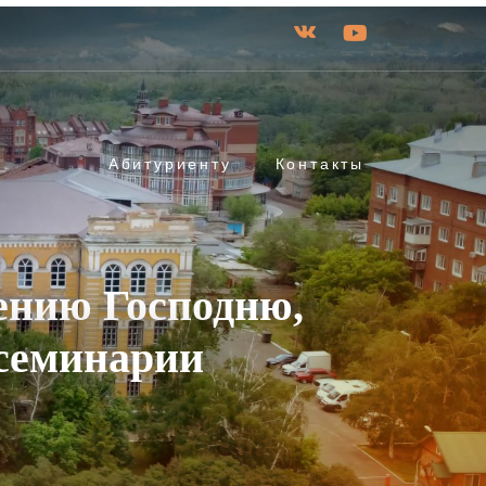
Абитуриенту
Контакты
ению Господню,
 семинарии