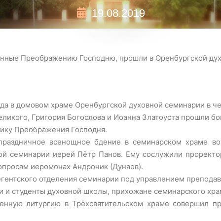
19.08.2019
нные Преображению Господню, прошли в Оренбургской ду
 года в домовом храме Оренбургской духовной семинарии в ч
еликого, Григория Богослова и Иоанна Златоуста прошли 
нику Преображения Господня.
праздничное всенощное бдение в семинарском храме во
ой семинарии иерей Пётр Панов. Ему сослужили проректо
опросам иеромонах Андроник (Дунаев).
гентского отделения семинарии под управлением преподава
и и студенты духовной школы, прихожане семинарского хра
твенную литургию в Трёхсвятительском храме совершил 