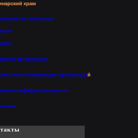
инарский храм
списание богослужений
храме
такты
изиты организации
акты контролирующих организаци
й
итика конфиденциальности
отонии
нтакты