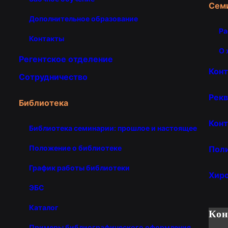
Сем
Дополнительное образование
Ра
Контакты
О 
Регентское отделение
Кон
Сотрудничество
Рекв
Библиотека
Конт
Библиотека семинарии: прошлое и настоящее
Положение о библиотеке
Пол
График работы библиотеки
Хир
ЭБС
Каталог
Ко
Примеры библиографического оформления