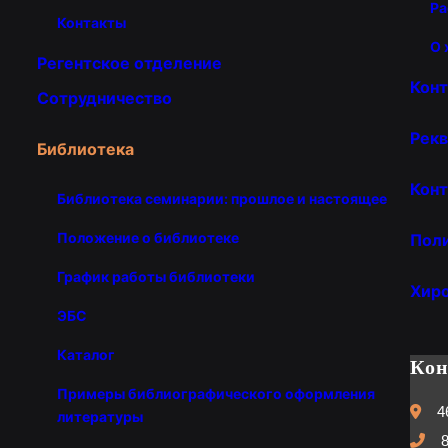
Ра
Контакты
О 
Регентское отделение
Кон
Сотрудничество
Рекв
Библиотека
Конт
Библиотека семинарии: прошлое и настоящее
Положение о библиотеке
Пол
График работы библиотеки
Хир
ЭБС
Каталог
Ко
Примеры библиографического оформления
4
литературы
8