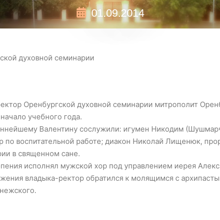
01.09.2014
гской духовной семинарии
 ректор Оренбургской духовной семинарии митрополит Орен
начало учебного года.
ннейшему Валентину сослужили: игумен Никодим (Шушмарч
р по воспитательной работе; диакон Николай Лищенюк, про
ии в священном сане.
пения исполнял мужской хор под управлением иерея Алекс
жения владыка-ректор обратился к молящимся с архипасты
нежского.