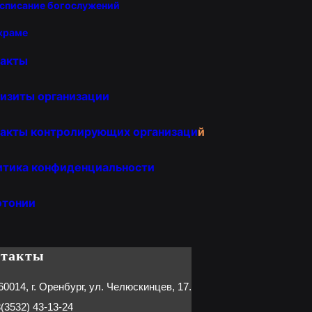
списание богослужений
храме
такты
изиты организации
акты контролирующих организаци
й
итика конфиденциальности
отонии
нтакты
60014, г. Оренбург, ул. Челюскинцев, 17.
(3532) 43-13-24