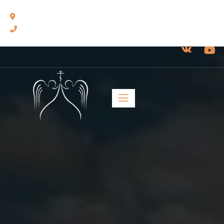
460014, г. Оренбург, ул. Челюскинцев, 17.
8(3532) 43-13-24