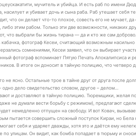
оцеускакатити, мучитель и убийца. И есть раб по имени Дю
, насилует и убивает дочь и сына раба. Раб утешает себя те
дит, что он делает что-то плохое, совесть его не мучает, да
 либо этим рабом. Только эти две возможности, никаких др
ют, что выбрали бы жизнь тирана — да и кто же сам добров
ь кабачка, фотограф Кесеи, считающий возможным насильно
терзались сомнениями, Кесеи заявил, что он выбирает участ
ванный фотограф вспоминает Пятую Печать Апокалипсиса и р
ников. В итоге он доносит в тайную полицию, что четверо д
 не ясно. Остальные трое в тайне друг от друга после дол
 – одно дело свидетельство словом, другое – делом…
ают и доставляют в тайную полицию. Тюремщики, желая по
аже не думали вести борьбу с режимом), предлагают сделку
будет немедленно отпущен на свободу. И вот Ковач, вызывает
Вторым пытается совершить сложный поступок Кираи, но Бела
огает себя и ударяет дважды, хотя это и даётся ему нелегк
е по улицам. Он видит, как бомба попадает в тюрьму и снос