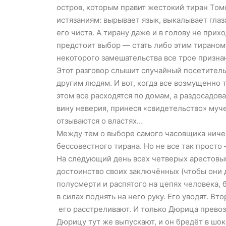
остров, которым правит жестокий тиран Том
истязаниям: вырывает язык, выкалывает глаза
его чиста. А тирану даже и в голову не прихо
предстоит выбор — стать либо этим тираном,
некоторого замешательства все трое призна
Этот разговор слышит случайный посетител
другим людям. И вот, когда все возмущенно 
этом все расходятся по домам, а раздосадо
вину неверия, принеся «свидетельство» муче
отзываются о властях…
Между тем о выборе самого часовщика ничего
бессовестного тирана. Но не все так просто
На следующий день всех четверых арестовыв
достоинство своих заключённых (чтобы они д
полусмерти и распятого на цепях человека, 
в силах поднять на него руку. Его уводят. 
его расстреливают. И только Дюрица превозм
Дюрицу тут же выпускают, и он бредёт в шок