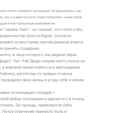
ильма лежит в вопросе часовщика. Но вдумавшись, мы
е, как и в евангельских повествованиях, снова перед
Иудой и благоразумным разбойником.
 тирана. Как? – он говорит, что готов стать
предательство Христа Иудой. Cогласно
ировать на восстание против римской власти.
ов принять страдания.
ного, в лице которого они видели образ
а Дюдю? Нет. Раб Дюдю скорее всего похож на
, а жертвой своей слабости и заблуждения.
збойнику, распятому по правую сторону
а проводили свою жизнь в угоду себе и своим
самых исчезнувших соседей с
вой выбор последним и сделал его в пользу
тожить. Он трижды, превозмогая себя,
ап. Петру отречение принесло боль и