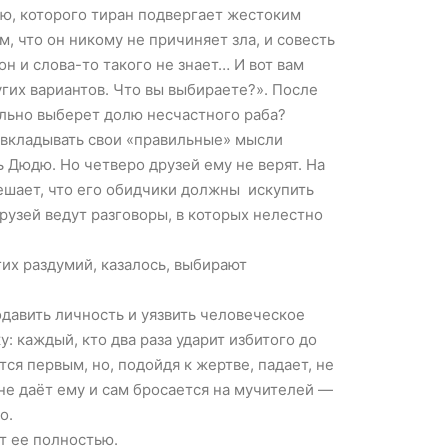
дю, которого тиран подвергает жестоким
м, что он никому не причиняет зла, и совесть
 он и слова-то такого не знает… И вот вам
угих вариантов. Что вы выбираете?». После
ольно выберет долю несчастного раба?
 вкладывать свои «правильные» мысли
ь Дюдю. Но четверо друзей ему не верят. На
ешает, что его обидчики должны искупить
рузей ведут разговоры, в которых нелестно
гих раздумий, казалось, выбирают
давить личность и уязвить человеческое
: каждый, кто два раза ударит избитого до
ся первым, но, подойдя к жертве, падает, не
 не даёт ему и сам бросается на мучителей —
о.
ит ее полностью.