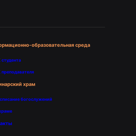
и
ормационно-образовательная среда
 студента
 преподавателя
инарский храм
списание богослужений
храме
такты