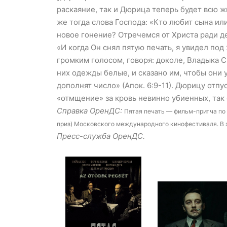
раскаяние, так и Дюрица теперь будет всю ж
же тогда слова Господа: «Кто любит сына ил
новое гонение? Отречемся от Христа ради 
«И когда Он снял пятую печать, я увидел по
громким голосом, говоря: доколе, Владыка 
них одежды белые, и сказано им, чтобы они у
дополнят число» (Апок. 6:9-11). Дюрицу отпу
«отмщение» за кровь невинно убиенных, так 
Справка ОренДС:
Пятая печать — фильм-притча по
приз) Московского международного кинофестиваля. В э
Пресс-служба ОренДС.