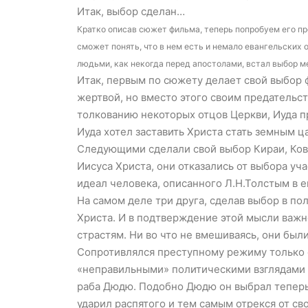
Итак, выбор сделан…
Кратко описав сюжет фильма, теперь попробуем его пр
сможет понять, что в нем есть и немало евангельских 
людьми, как некогда перед апостолами, встал выбор 
Итак, первым по сюжету делает свой выбор фо
жертвой, но вместо этого своим предательс
толкованию некоторых отцов Церкви, Иуда пр
Иуда хотел заставить Христа стать земным ц
Следующими сделали свой выбор Кираи, Ковач
Иисуса Христа, они отказались от выбора уч
идеал человека, описанного Л.Н.Толстым в е
На самом деле три друга, сделав выбор в по
Христа. И в подтверждение этой мысли важно 
страстям. Ни во что не вмешиваясь, они был
Сопротивлялся преступному режиму только 
«неправильными» политическими взглядами 
раба Дюдю. Подобно Дюдю он выбрал теперь 
ударил распятого и тем самым отрекся от сво