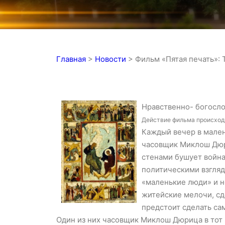
Главная
>
Новости
>
Фильм «Пятая печать»:
Нравственно- богосло
Действие фильма происходи
Каждый вечер в мален
часовщик Миклош Дюриц
стенами бушует война
политическими взгляд
«маленькие люди» и не
житейские мелочи, сд
предстоит сделать са
Один из них часовщик Миклош Дюрица в тот 