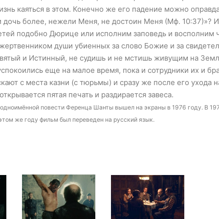
изнь каяться в этом. Конечно же его падение можно оправда
и дочь более, нежели Меня, не достоин Меня (Мф. 10:37)»? И
детей подобно Дюрице или исполним заповедь и восполним 
д жертвенником души убиенных за слово Божие и за свидетел
Святый и Истинный, не судишь и не мстишь живущим на Земл
спокоились еще на малое время, пока и сотрудники их и брат
скают с места казни (с тюрьмы) и сразу же после его ухода 
открывается пятая печать и раздирается завеса.
 одноимённой повести Ференца Шанты вышел на экраны в 1976 году. В 19
том же году фильм был переведен на русский язык.