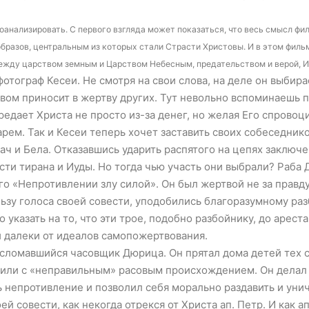
оанализировать. С первого взгляда может показаться, что весь смысл ф
образов, центральным из которых стали Страсти Христовы. И в этом фильм
между царством земным и Царством Небесным, предательством и верой, 
тограф Кесеи. Не смотря на свои слова, на деле он выбирает
твом приносит в жертву других. Тут невольно вспоминаешь 
едает Христа не просто из-за денег, но желая Его спровоц
арем. Так и Кесеи теперь хочет заставить своих собеседник
 и Бела. Отказавшись ударить распятого на цепях заключен
асти тирана и Иуды. Но тогда чью участь они выбрали? Раб
го «Непротивлении злу силой». Он был жертвой не за правду
льзу голоса своей совести, уподобились благоразумному ра
указать на то, что эти трое, подобно разбойнику, до арест
и далеки от идеалов самопожертвования.
сломавшийся часовщик Дюрица. Он прятал дома детей тех 
или с «неправильным» расовым происхождением. Он делал с
непротивление и позволил себя морально раздавить и унич
ей совести, как некогда отрекся от Христа ап. Петр. И как 