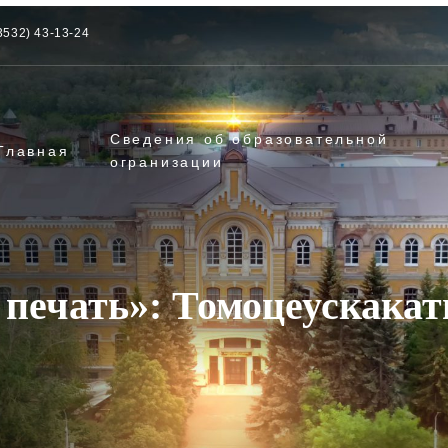
3532) 43-13-24
Сведения об образовательной
Главная
огранизации
печать»: Томоцеускака