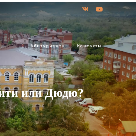
Абитуриенту
Контакты
тити или Дюдю?