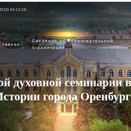
3532) 43-13-24
Сведения об образовательной
Главная
огранизации
ой духовной семинарии в
Истории города Оренбург