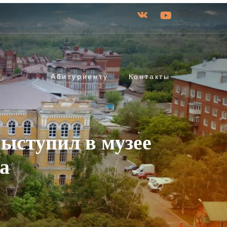
Абитуриенту
Контакты
ыступил в музее
а