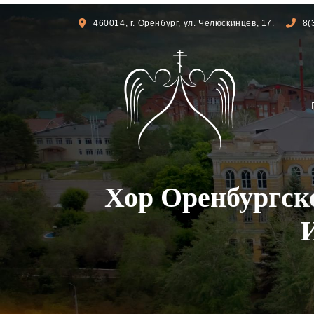
460014, г. Оренбург, ул. Челюскинцев, 17.
8(
Хор Оренбургск