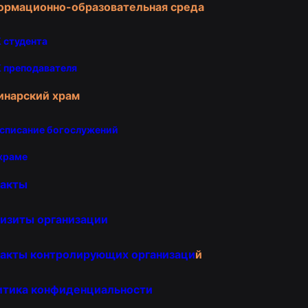
ормационно-образовательная среда
 студента
 преподавателя
инарский храм
списание богослужений
храме
такты
изиты организации
акты контролирующих организаци
й
итика конфиденциальности