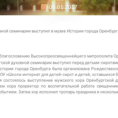
08.01.2017
вной семинарии выступил в музее Истории города Оренбург
по благословению Высокопреосвященнейшего митрополита О
ской духовной семинарии выступил перед детьми-сиротами
истории
города Оренбурга была организована Рождественск
БОУ «Школа-интернат для детей-сирот и детей, оставшихся 
я состоялось выступление мужского хора Оренбургской 
ем хора проректор по воспитательной работе священник
событием. Затем хор исполнил тропарь праздника и несколь