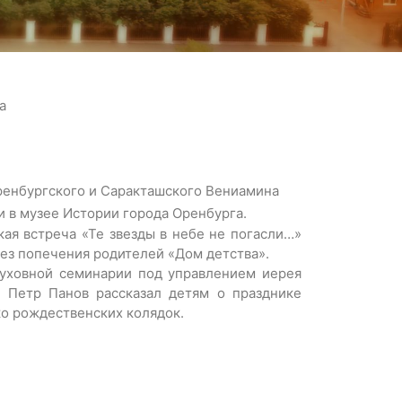
а
ренбургского и Саракташского Вениамина
 в музее Истории города Оренбурга.
ая встреча «Те звезды в небе не погасли…»
без попечения родителей «Дом детства».
духовной семинарии под управлением иерея
 Петр Панов рассказал детям о празднике
ко рождественских колядок.