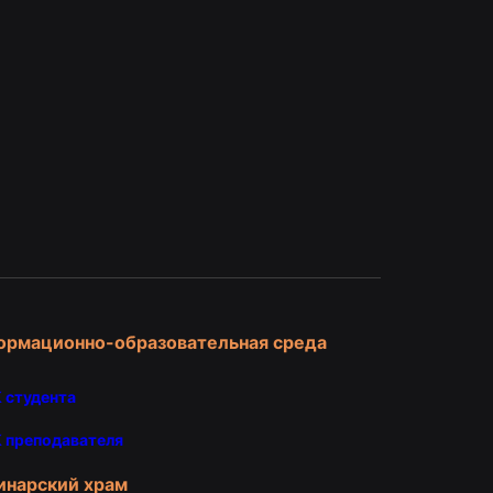
и
ормационно-образовательная среда
 студента
 преподавателя
инарский храм