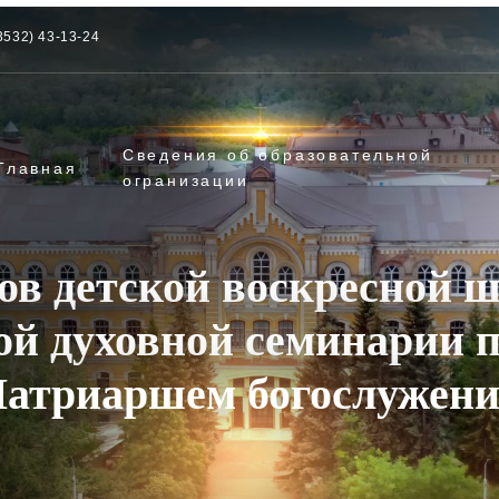
3532) 43-13-24
Сведения об образовательной
Главная
огранизации
ов детской воскресной 
ой духовной семинарии п
атриаршем богослужен