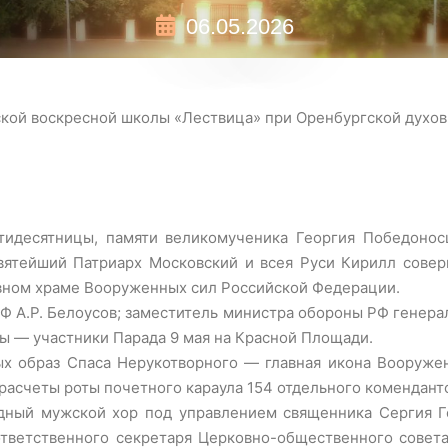
06.05.2026
ской воскресной школы «Лествица» при Оренбургской духов
тидесятницы, памяти великомученика Георгия Победонос
вятейший Патриарх Московский и всея Руси Кирилл сове
авном храме Вооруженных сил Российской Федерации.
Ф А.Р. Белоусов; заместитель министра обороны РФ генера
ы — участники Парада 9 мая на Красной Площади.
рых образ Спаса Нерукотворного — главная икона Вооруж
 расчеты роты почетного караула 154 отдельного комендан
дный мужской хор под управлением священника Сергия Г
ответственного секретаря Церковно-общественного совета