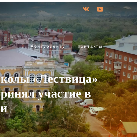
Абитуриенту
Контакты
школы «Лествица»
ринял участие в
ии