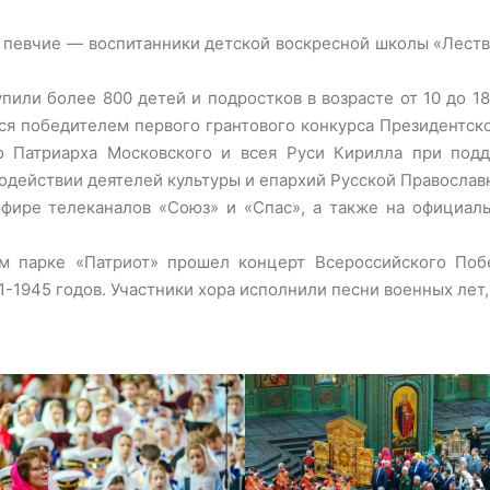
 певчие — воспитанники детской воскресной школы «Лест
пили более 800 детей и подростков в возрасте от 10 до 1
я победителем первого грантового конкурса Президентског
о Патриарха Московского и всея Руси Кирилла при под
содействии деятелей культуры и епархий Русской Православ
фире телеканалов «Союз» и «Спас», а также на официал
м парке «Патриот» прошел концерт Всероссийского Поб
-1945 годов. Участники хора исполнили песни военных лет