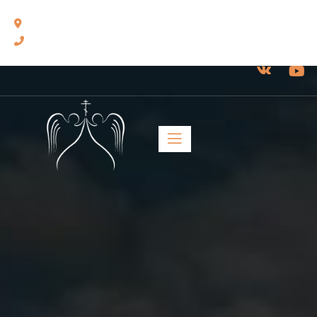
460014, г. Оренбург, ул. Челюскинцев, 17.
8(3532) 43-13-24