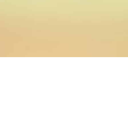
29.05.2020
Главная
>
Новости
>
И. о. ректора и проректор по
учебной работе ОренДС приняли участие в вебинаре,
организованном Учебным комитетом Русской
Православной Церкви