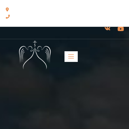
460014, г. Оренбург, ул. Челюскинцев, 17.
8(3532) 43-13-24