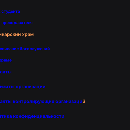
 студента
 преподавателя
инарский храм
списание богослужений
храме
такты
изиты организации
акты контролирующих организаци
й
итика конфиденциальности