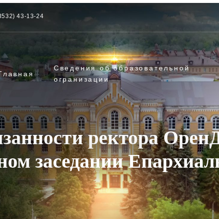
3532) 43-13-24
Сведения об образовательной
Главная
огранизации
занности ректора ОренД
ном заседании Епархиаль