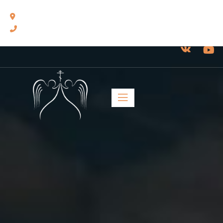
460014, г. Оренбург, ул. Челюскинцев, 17.
8(3532) 43-13-24