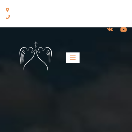
460014, г. Оренбург, ул. Челюскинцев, 17.
8(3532) 43-13-24