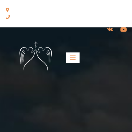
460014, г. Оренбург, ул. Челюскинцев, 17.
8(3532) 43-13-24