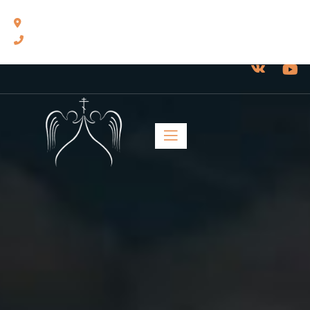
460014, г. Оренбург, ул. Челюскинцев, 17.
8(3532) 43-13-24