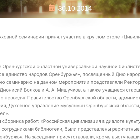
30.10.2014
уховной семинарии принял участие в круглом столе «Циви
 в Оренбургской областной универсальной научной библиот
ое единство народов Оренбуржья», посвященный Дню народ
ую семинарию на данном мероприятии представляли Ректо
Дионисий Волков и А. А. Мишучков, а также учащиеся стар
 проводят Правительство Оренбургской области, админист
ия, Духовное управление мусульман Оренбургской области,
ел».
 сборника работ: «Российская цивилизация в диалоге культ
 сотрудниками библиотеки, были представлены раритетны
енбуржья. На заседании присутствовали, кроме выступавши