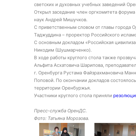
светских и духовных учебных заведений Оре
Открыл заседание член оргкомитета форума
наук Андрей Мишучков.
С приветственным словом от главы города О
Таджуддина – проректор Российского исламс
С основным докладом «Российская цивилиза
Никодим (Шушмарченко).
В ходе работы круглого стола также прозв
Альфита Асхатовича Шарипова, преподавате
г. Оренбурга Рустама Файзрахмановича Ман
Поповой. По окончании докладов состоялос
территории Оренбуржья.
Участники круглого стола приняли
резолюци
Пресс-служба ОренДС.
Фото: Татьяна Морозова.