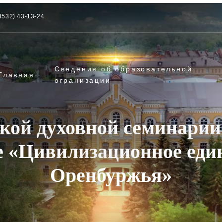
3532) 43-13-24
Сведения об образовательной
Главная
огранизации
кой духовной семинарии
е «Цивилизационное еди
Оренбуржья»