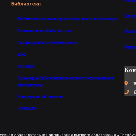
Рекв
Библиотека
Конт
Библиотека семинарии: прошлое и настоящее
Положение о библиотеке
Пол
График работы библиотеки
Хир
ЭБС
Каталог
Ко
Примеры библиографического оформления
4
литературы
8
Электронный каталог
eLIBRARY
духовная образовательная организация высшего образования «Оренбур