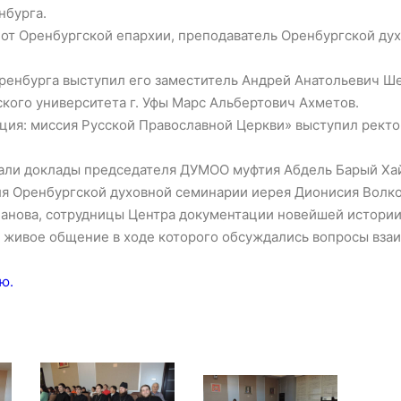
нбурга.
 от Оренбургской епархии, преподаватель Оренбургской ду
ренбурга выступил его заместитель Андрей Анатольевич Ше
кого университета г. Уфы Марс Альбертович Ахметов.
ция: миссия Русской Православной Церкви» выступил ректо
учали доклады председателя ДУМОО муфтия Абдель Барый Ха
ля Оренбургской духовной семинарии иерея Дионисия Волк
нанова, сотрудницы Центра документации новейшей истори
ь живое общение в ходе которого обсуждались вопросы вза
ю.