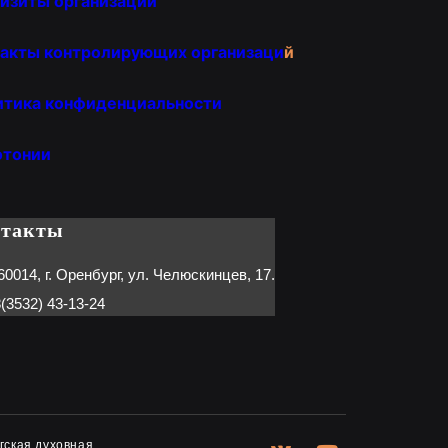
изиты организации
акты контролирующих организаци
й
итика конфиденциальности
отонии
нтакты
60014, г. Оренбург, ул. Челюскинцев, 17.
(3532) 43-13-24
гская духовная