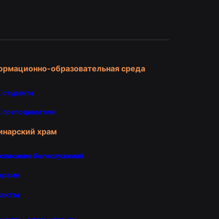
и
ормационно-образовательная среда
 студента
 преподавателя
инарский храм
списание богослужений
храме
такты