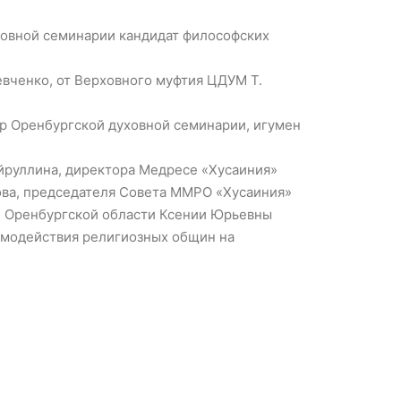
ховной семинарии кандидат философских
вченко, от Верховного муфтия ЦДУМ Т.
р Оренбургской духовной семинарии, игумен
йруллина, директора Медресе «Хусаиния»
ова, председателя Совета ММРО «Хусаиния»
и Оренбургской области Ксении Юрьевны
имодействия религиозных общин на