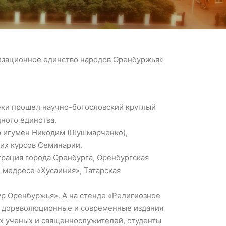
лизационное единство народов Оренбуржья»
еки прошел научно-богословский круглый
ного единства.
р игумен Никодим (Шушмарченко),
ших курсов Семинарии.
рация города Оренбурга, Оренбургская
 медресе «Хусаиния», Татарская
ур Оренбуржья». А на стенде «Религиозное
е дореволюционные и современные издания
х ученых и священнослужителей, студенты