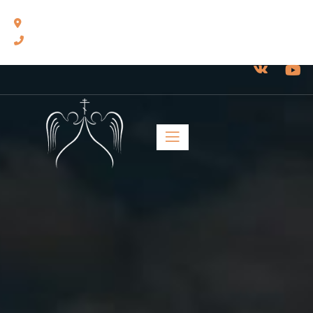
460014, г. Оренбург, ул. Челюскинцев, 17.
8(3532) 43-13-24