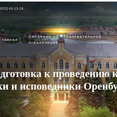
3532) 43-13-24
Сведения об образовательной
Главная
огранизации
дготовка к проведению
и и исповедники Оренбу