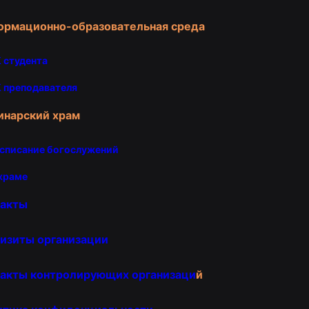
ормационно-образовательная среда
 студента
 преподавателя
инарский храм
списание богослужений
храме
такты
изиты организации
акты контролирующих организаци
й