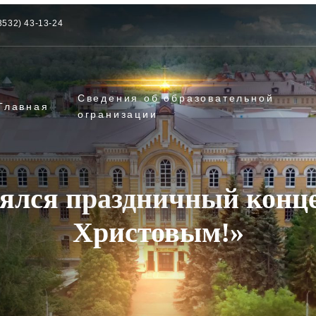
3532) 43-13-24
Сведения об образовательной
Главная
огранизации
оялся праздничный конц
Христовым!»