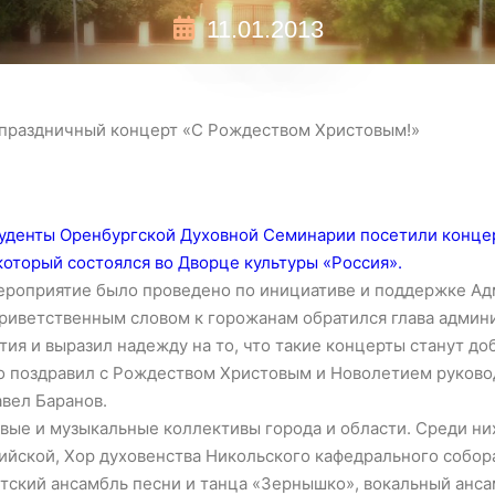
11.01.2013
 праздничный концерт «С Рождеством Христовым!»
студенты Оренбургской Духовной Семинарии посетили конц
который состоялся во Дворце культуры «Россия».
ероприятие было проведено по инициативе и поддержке Ад
приветственным словом к горожанам обратился глава админи
тия и выразил надежду на то, что такие концерты станут д
о поздравил с Рождеством Христовым и Новолетием руковод
вел Баранов.
овые и музыкальные коллективы города и области. Среди н
ийской, Хор духовенства Никольского кафедрального собор
тский ансамбль песни и танца «Зернышко», вокальный анса