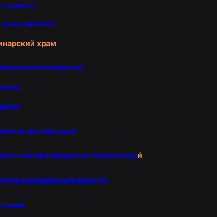
 студента
 преподавателя
инарский храм
списание богослужений
храме
такты
изиты организации
акты контролирующих организаци
й
итика конфиденциальности
отонии