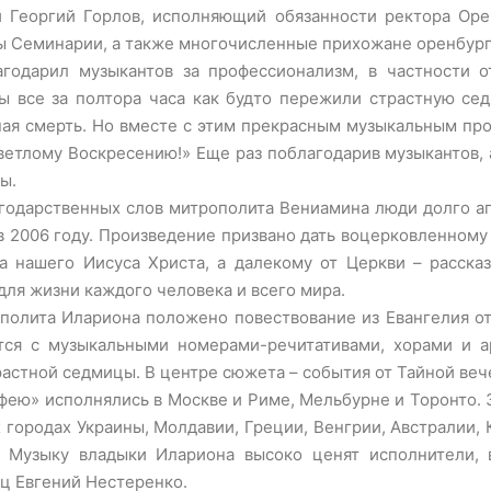
й Георгий Горлов, исполняющий обязанности ректора Ор
ты Семинарии, а также многочисленные прихожане оренбург
годарил музыкантов за профессионализм, в частности о
ы все за полтора часа как будто пережили страстную се
тная смерть. Но вместе с этим прекрасным музыкальным пр
 Светлому Воскресению!» Еще раз поблагодарив музыкантов
ы.
годарственных слов митрополита Вениамина люди долго апл
в 2006 году. Произведение призвано дать воцерковленному
а нашего Иисуса Христа, а далекому от Церкви – расска
 для жизни каждого человека и всего мира.
полита Илариона положено повествование из Евангелия о
тся с музыкальными номерами-речитативами, хорами и а
астной седмицы. В центре сюжета – события от Тайной вече
ею» исполнялись в Москве и Риме, Мельбурне и Торонто. За
х городах Украины, Молдавии, Греции, Венгрии, Австралии,
. Музыку владыки Илариона высоко ценят исполнители,
ц Евгений Нестеренко.