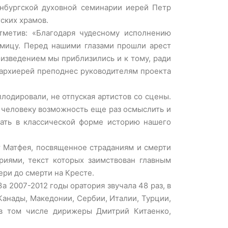
енбургской духовной семинарии иерей Петр
ских храмов.
тметив: «Благодаря чудесному исполнению
дмицу. Перед нашими глазами прошли арест
оизведением мы приблизились и к тому, ради
, архиерей преподнес руководителям проекта
одировали, не отпуская артистов со сцены.
 человеку возможность еще раз осмыслить и
зать в классической форме историю нашего
т Матфея, посвященное страданиям и смерти
риями, текст которых заимствован главным
ри до смерти на Кресте.
 2007-2012 годы оратория звучала 48 раз, в
 Канады, Македонии, Сербии, Италии, Турции,
 в том числе дирижеры Дмитрий Китаенко,