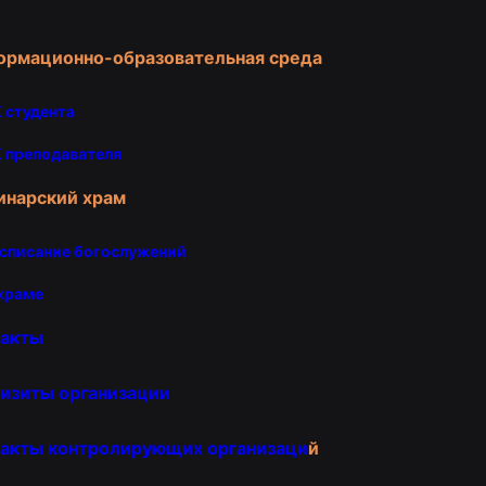
ормационно-образовательная среда
 студента
 преподавателя
инарский храм
списание богослужений
храме
такты
изиты организации
акты контролирующих организаци
й