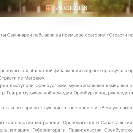
29.03.2018
нты Семинарии побывали на премьере оратории «Страсти п
 Оренбургской областной филармонии впервые прозвучала 
Страсти по Матфею».
рии выступили Оренбургский муниципальный камерный х
тр Театра музыкальной комедии Оренбурга под руководств
анты и все присутствующие в зале пропели «Вечную памят
ргской епархии митрополит Оренбургский и Саракташский
ель аппарата Губернатора и Правительства Оренбургско