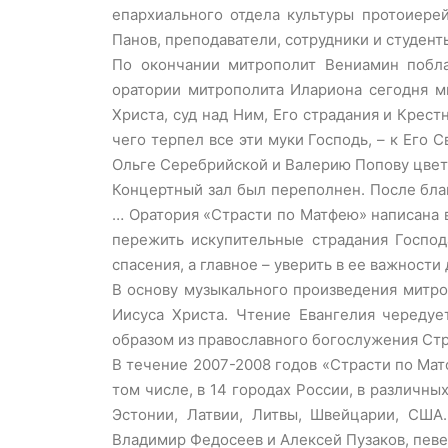
епархиального отдела культуры протоиере
Панов, преподаватели, сотрудники и студен
По окончании митрополит Вениамин побла
оратории митрополита Илариона сегодня м
Христа, суд над Ним, Его страдания и Крес
чего терпел все эти муки Господь, – к Его
Ольге Серебрийской и Валерию Попову цвет
Концертный зал был переполнен. После бла
… Оратория «Страсти по Матфею» написана 
пережить искупительные страдания Господ
спасения, а главное – уверить в ее важности
В основу музыкального произведения митро
Иисуса Христа. Чтение Евангелия чередуе
образом из православного богослужения Стр
В течение 2007-2008 годов «Страсти по Матф
том числе, в 14 городах России, в различны
Эстонии, Латвии, Литвы, Швейцарии, США
Владимир Федосеев и Алексей Пузаков, певе