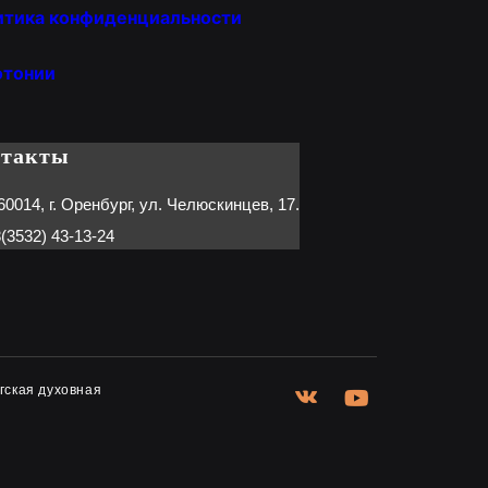
итика конфиденциальности
отонии
нтакты
60014, г. Оренбург, ул. Челюскинцев, 17.
(3532) 43-13-24
гская духовная