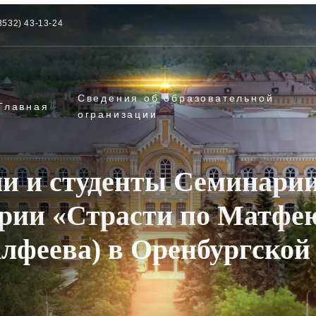
3532) 43-13-24
Сведения об образовательной
Главная
огранизации
и и студенты Семинари
ории «Страсти по Матфе
лфеева) в Оренбургско