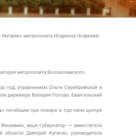
о Матфею» митрополита Илариона (Алфеева)
оратория митрополита Волоколамского
ор под управлением Ольги Серебрийской и
ом дирижера Валерия Попова. Евангельский
ь» погибшим при пожаре в торговом центре
 Вениамин, вице-губернатор — заместитель
й области Дмитрий Кулагин, руководитель