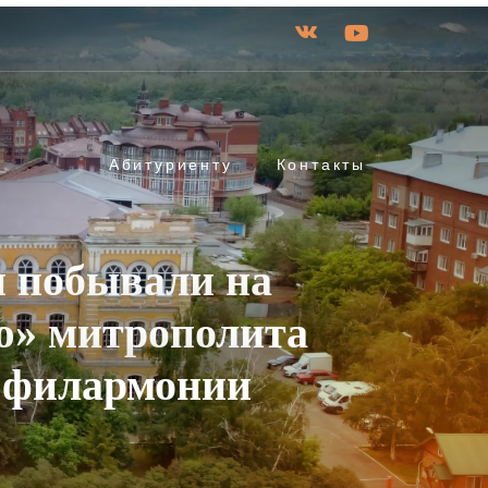
Абитуриенту
Контакты
и побывали на
ю» митрополита
й филармонии